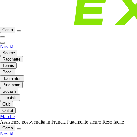
Cerca
Novità
Scarpe
Racchette
Tennis
Padel
Badminton
Ping pong
Squash
Lifestyle
Club
Outlet
Marche
Assistenza post-vendita in Francia
Pagamento sicuro
Reso facile
Cerca
Novità