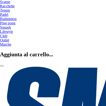
Scarpe
Racchette
Tennis
Padel
Badminton
Ping pong
Squash
Lifestyle
Club
Outlet
Marche
Aggiunta al carrello...