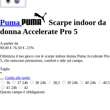
Puma
Scarpe indoor da
donna Accelerate Pro 5
A partire da
90,00 €
76,50 €
-15%
Ottimizza il tuo gioco con le scarpe indoor donna Puma Accelerate Pro
5, che uniscono prestazioni, comfort e stile sul campo.
Taglia
*
Guida alle taglie
36
37
24h
38
24h
38,5
39
24h
40
24h
40,5
41
24h
42
Questo campo è obbligatorio