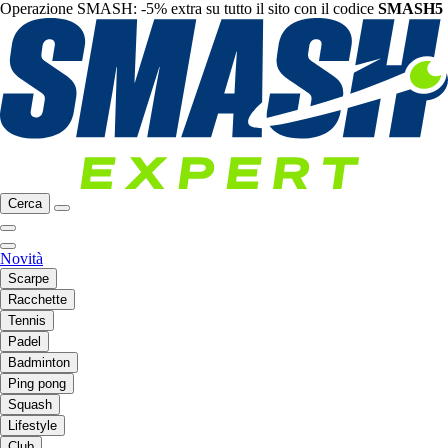
Operazione SMASH: -5% extra su tutto il sito con il codice
SMASH5
Cerca
Novità
Scarpe
Racchette
Tennis
Padel
Badminton
Ping pong
Squash
Lifestyle
Club