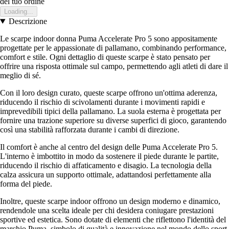
del tuo ordine
Loading...
Descrizione
Le scarpe indoor donna Puma Accelerate Pro 5 sono appositamente
progettate per le appassionate di pallamano, combinando performance,
comfort e stile. Ogni dettaglio di queste scarpe è stato pensato per
offrire una risposta ottimale sul campo, permettendo agli atleti di dare il
meglio di sé.
Con il loro design curato, queste scarpe offrono un'ottima aderenza,
riducendo il rischio di scivolamenti durante i movimenti rapidi e
imprevedibili tipici della pallamano. La suola esterna è progettata per
fornire una trazione superiore su diverse superfici di gioco, garantendo
così una stabilità rafforzata durante i cambi di direzione.
Il comfort è anche al centro del design delle Puma Accelerate Pro 5.
L'interno è imbottito in modo da sostenere il piede durante le partite,
riducendo il rischio di affaticamento e disagio. La tecnologia della
calza assicura un supporto ottimale, adattandosi perfettamente alla
forma del piede.
Inoltre, queste scarpe indoor offrono un design moderno e dinamico,
rendendole una scelta ideale per chi desidera coniugare prestazioni
sportive ed estetica. Sono dotate di elementi che riflettono l'identità del
marchio Puma, simbolo di qualità e innovazione nel mondo dello sport.