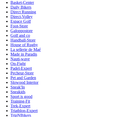
Basket-Center
Daily Bikers
Direct Running
Direct-Volley
Espace Golf
Foot-Store
Galoppostore
Golf and co
Handball-Store
House of Rugby
La sellerie de Maé
Made in Paradis
Nauti-wave
On-Fight
Padel-Expert
Pecheur-Store
Pet and Garden
Slowood Interior
Sneak'In
Sneakids
Sport is good
Training-Fit
Trek-Expert
Triathlon-Expert
TripNBikers