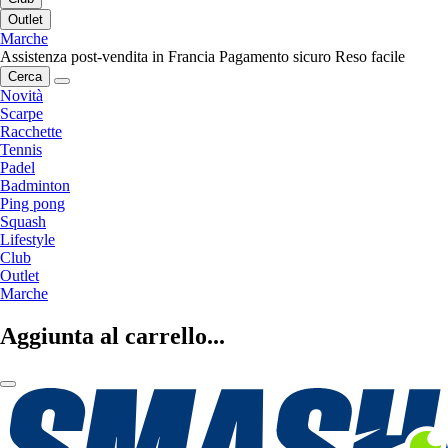
Outlet
Marche
Assistenza post-vendita in Francia
Pagamento sicuro
Reso facile
Cerca
Novità
Scarpe
Racchette
Tennis
Padel
Badminton
Ping pong
Squash
Lifestyle
Club
Outlet
Marche
Aggiunta al carrello...