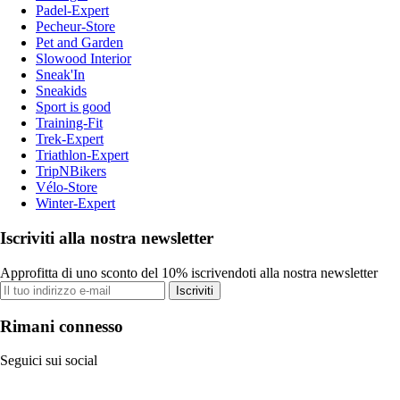
Padel-Expert
Pecheur-Store
Pet and Garden
Slowood Interior
Sneak'In
Sneakids
Sport is good
Training-Fit
Trek-Expert
Triathlon-Expert
TripNBikers
Vélo-Store
Winter-Expert
Iscriviti alla nostra newsletter
Approfitta di uno sconto del 10% iscrivendoti alla nostra newsletter
Iscriviti
Rimani connesso
Seguici sui social