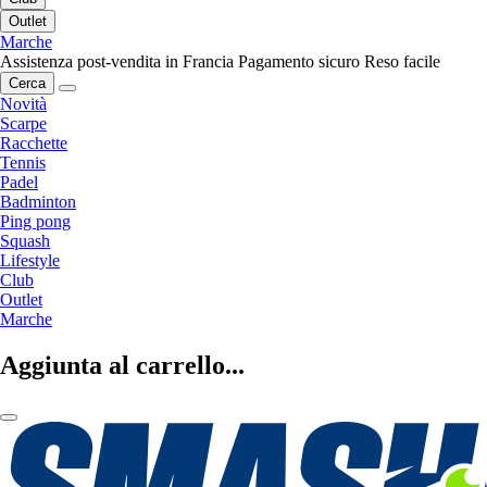
Outlet
Marche
Assistenza post-vendita in Francia
Pagamento sicuro
Reso facile
Cerca
Novità
Scarpe
Racchette
Tennis
Padel
Badminton
Ping pong
Squash
Lifestyle
Club
Outlet
Marche
Aggiunta al carrello...