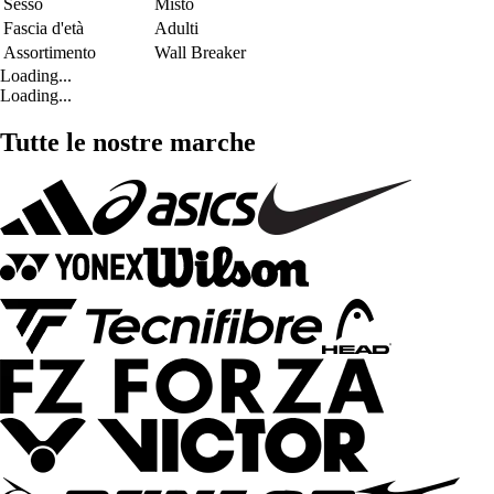
Sesso
Misto
Fascia d'età
Adulti
Assortimento
Wall Breaker
Loading...
Loading...
Tutte le nostre marche