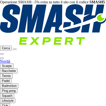
Operazione SMASH: -5% extra su tutto il sito con il codice
SMASH5
Cerca
Novità
Scarpe
Racchette
Tennis
Padel
Badminton
Ping pong
Squash
Lifestyle
Club