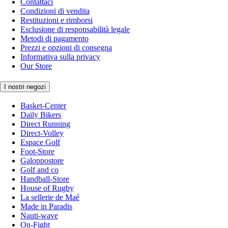
Contattaci
Condizioni di vendita
Restituzioni e rimborsi
Esclusione di responsabilità legale
Metodi di pagamento
Prezzi e opzioni di consegna
Informativa sulla privacy
Our Store
I nostri negozi
Basket-Center
Daily Bikers
Direct Running
Direct-Volley
Espace Golf
Foot-Store
Galoppostore
Golf and co
Handball-Store
House of Rugby
La sellerie de Maé
Made in Paradis
Nauti-wave
On-Fight