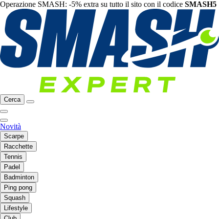
Operazione SMASH: -5% extra su tutto il sito con il codice
SMASH5
Cerca
Novità
Scarpe
Racchette
Tennis
Padel
Badminton
Ping pong
Squash
Lifestyle
Club