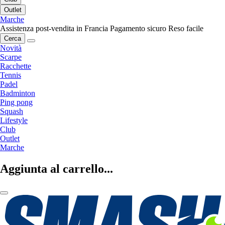
Outlet
Marche
Assistenza post-vendita in Francia
Pagamento sicuro
Reso facile
Cerca
Novità
Scarpe
Racchette
Tennis
Padel
Badminton
Ping pong
Squash
Lifestyle
Club
Outlet
Marche
Aggiunta al carrello...