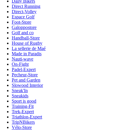
Daily Bikers
Direct Running
Direct-Volley
Espace Golf
Foot-Store
Galoppostore
Golf and co
Handball-Store
House of Rugby
La sellerie de Maé
Made in Paradis
Nauti-wave
On-Fight
Padel-Expert
Pecheur-Store
Pet and Garden
Slowood Interior
Sneak'In
Sneakids
Sport is good
Training-Fit
Trek-Expert
Triathlon-Expert
TripNBikers
Vélo-Store