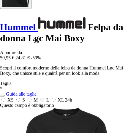
Hummel
Felpa da
donna Lgc Mai Boxy
A partire da
59,95 €
24,81 €
-59%
Scopri il comfort moderno della felpa da donna Hummel Lgc Mai
Boxy, che unisce stile e qualità per un look alla moda.
Taglia
*
Guida alle taglie
XS
S
M
L
XL
24h
Questo campo è obbligatorio