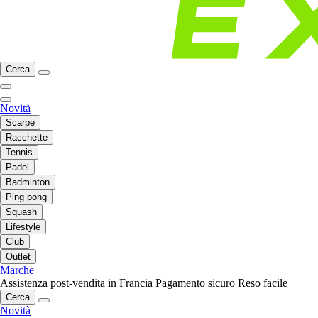
Cerca
Novità
Scarpe
Racchette
Tennis
Padel
Badminton
Ping pong
Squash
Lifestyle
Club
Outlet
Marche
Assistenza post-vendita in Francia
Pagamento sicuro
Reso facile
Cerca
Novità