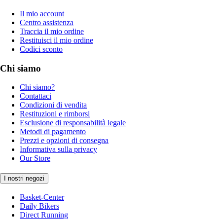
Il mio account
Centro assistenza
Traccia il mio ordine
Restituisci il mio ordine
Codici sconto
Chi siamo
Chi siamo?
Contattaci
Condizioni di vendita
Restituzioni e rimborsi
Esclusione di responsabilità legale
Metodi di pagamento
Prezzi e opzioni di consegna
Informativa sulla privacy
Our Store
I nostri negozi
Basket-Center
Daily Bikers
Direct Running