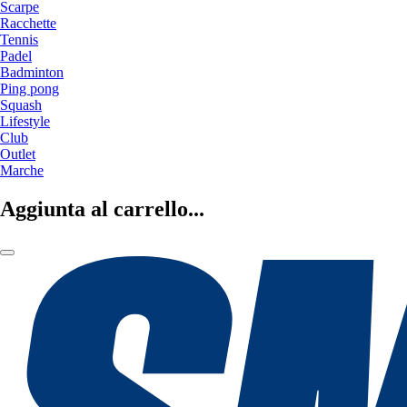
Scarpe
Racchette
Tennis
Padel
Badminton
Ping pong
Squash
Lifestyle
Club
Outlet
Marche
Aggiunta al carrello...