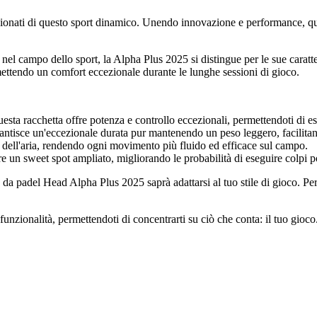
onati di questo sport dinamico. Unendo innovazione e performance, quest
el campo dello sport, la Alpha Plus 2025 si distingue per le sue caratter
rmettendo un comfort eccezionale durante le lunghe sessioni di gioco.
sta racchetta offre potenza e controllo eccezionali, permettendoti di ese
antisce un'eccezionale durata pur mantenendo un peso leggero, facilitan
a dell'aria, rendendo ogni movimento più fluido ed efficace sul campo.
re un sweet spot ampliato, migliorando le probabilità di eseguire colpi p
 da padel Head Alpha Plus 2025 saprà adattarsi al tuo stile di gioco. Pe
e funzionalità, permettendoti di concentrarti su ciò che conta: il tuo gi