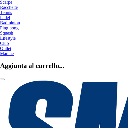
Scarpe
Racchette
Tennis
Padel
Badminton
Ping pong
Squash
Lifestyle
Club
Outlet
Marche
Aggiunta al carrello...