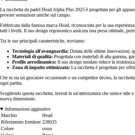
La racchetta da padel Head Alpha Plus 2025 è progettata per gli appassi
provare sensazioni uniche sul campo.
Fabbricata dalla famosa marca Head, riconosciuta per la sua esperienza n
tutti i livelli. Il suo design ergonomico assicura una presa ottimale, pe
Tra le sue principali caratteristiche, troviamo:
Tecnologia all'avanguardia:
Dotata delle ultime innovazioni, que
Materiali di qualità:
Progettata con materiali di alta gamma, gar
Profilo aerodinamico:
Il suo design snodato riduce la resistenz
Zona di impatto ottimizzata:
La racchetta è progettata per offri
Che tu sia un giocatore occasionale o un competitor deciso, la racchetta
ogni partita.
Scegliendo questa racchetta, investi in un'attrezzatura che unisce stile 
nuova dimensione.
Informazioni aggiuntive
Marchio
Head
Riferimento fornitore
228035
Colore
rosso