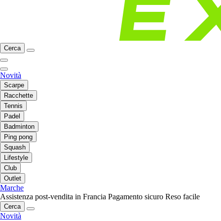
Cerca
Novità
Scarpe
Racchette
Tennis
Padel
Badminton
Ping pong
Squash
Lifestyle
Club
Outlet
Marche
Assistenza post-vendita in Francia
Pagamento sicuro
Reso facile
Cerca
Novità