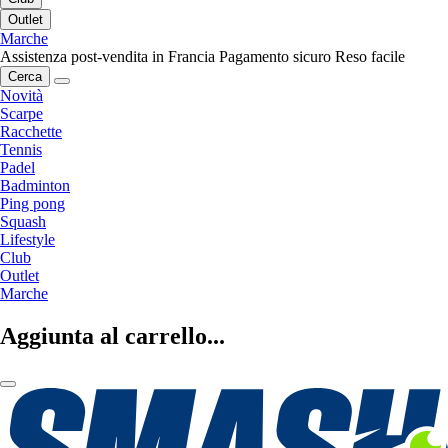
Outlet
Marche
Assistenza post-vendita in Francia
Pagamento sicuro
Reso facile
Cerca
Novità
Scarpe
Racchette
Tennis
Padel
Badminton
Ping pong
Squash
Lifestyle
Club
Outlet
Marche
Aggiunta al carrello...