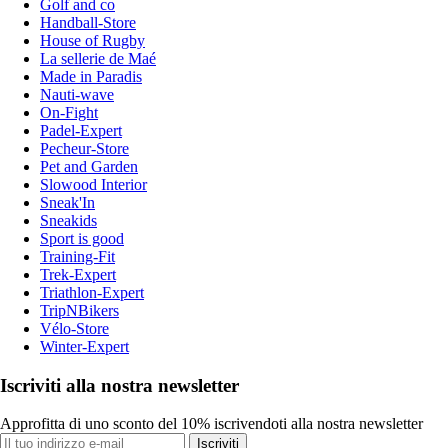
Golf and co
Handball-Store
House of Rugby
La sellerie de Maé
Made in Paradis
Nauti-wave
On-Fight
Padel-Expert
Pecheur-Store
Pet and Garden
Slowood Interior
Sneak'In
Sneakids
Sport is good
Training-Fit
Trek-Expert
Triathlon-Expert
TripNBikers
Vélo-Store
Winter-Expert
Iscriviti alla nostra newsletter
Approfitta di uno sconto del 10% iscrivendoti alla nostra newsletter
Iscriviti