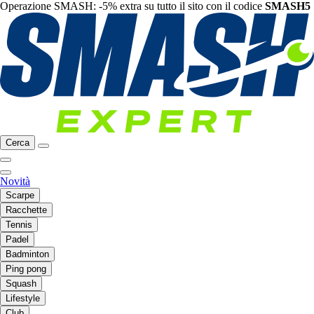
Operazione SMASH: -5% extra su tutto il sito con il codice
SMASH5
Cerca
Novità
Scarpe
Racchette
Tennis
Padel
Badminton
Ping pong
Squash
Lifestyle
Club