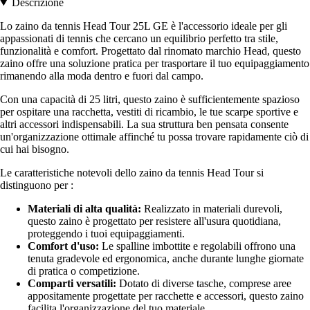
Descrizione
Lo zaino da tennis Head Tour 25L GE è l'accessorio ideale per gli
appassionati di tennis che cercano un equilibrio perfetto tra stile,
funzionalità e comfort. Progettato dal rinomato marchio Head, questo
zaino offre una soluzione pratica per trasportare il tuo equipaggiamento
rimanendo alla moda dentro e fuori dal campo.
Con una capacità di 25 litri, questo zaino è sufficientemente spazioso
per ospitare una racchetta, vestiti di ricambio, le tue scarpe sportive e
altri accessori indispensabili. La sua struttura ben pensata consente
un'organizzazione ottimale affinché tu possa trovare rapidamente ciò di
cui hai bisogno.
Le caratteristiche notevoli dello zaino da tennis Head Tour si
distinguono per :
Materiali di alta qualità:
Realizzato in materiali durevoli,
questo zaino è progettato per resistere all'usura quotidiana,
proteggendo i tuoi equipaggiamenti.
Comfort d'uso:
Le spalline imbottite e regolabili offrono una
tenuta gradevole ed ergonomica, anche durante lunghe giornate
di pratica o competizione.
Comparti versatili:
Dotato di diverse tasche, comprese aree
appositamente progettate per racchette e accessori, questo zaino
facilita l'organizzazione del tuo materiale.