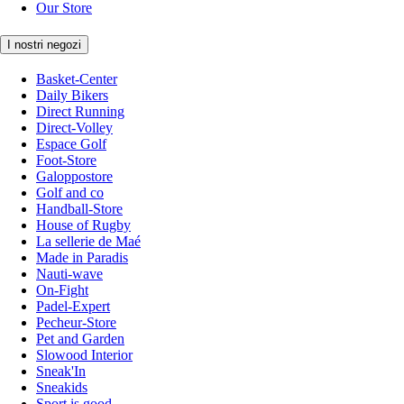
Our Store
I nostri negozi
Basket-Center
Daily Bikers
Direct Running
Direct-Volley
Espace Golf
Foot-Store
Galoppostore
Golf and co
Handball-Store
House of Rugby
La sellerie de Maé
Made in Paradis
Nauti-wave
On-Fight
Padel-Expert
Pecheur-Store
Pet and Garden
Slowood Interior
Sneak'In
Sneakids
Sport is good