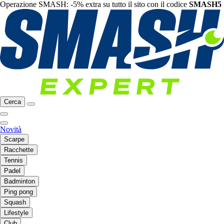
Operazione SMASH: -5% extra su tutto il sito con il codice
SMASH5
Cerca
Novità
Scarpe
Racchette
Tennis
Padel
Badminton
Ping pong
Squash
Lifestyle
Club