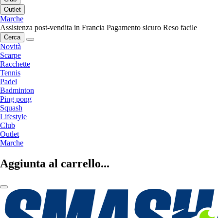
Outlet
Marche
Assistenza post-vendita in Francia
Pagamento sicuro
Reso facile
Cerca
Novità
Scarpe
Racchette
Tennis
Padel
Badminton
Ping pong
Squash
Lifestyle
Club
Outlet
Marche
Aggiunta al carrello...