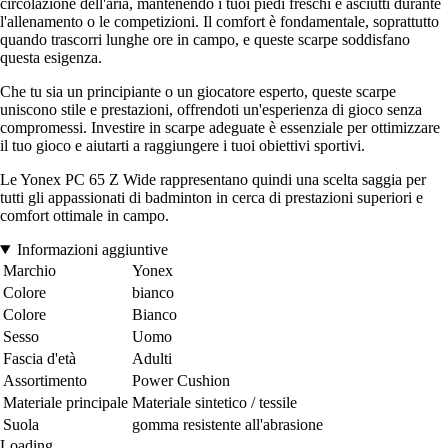
circolazione dell'aria, mantenendo i tuoi piedi freschi e asciutti durante
l'allenamento o le competizioni. Il comfort è fondamentale, soprattutto
quando trascorri lunghe ore in campo, e queste scarpe soddisfano
questa esigenza.
Che tu sia un principiante o un giocatore esperto, queste scarpe
uniscono stile e prestazioni, offrendoti un'esperienza di gioco senza
compromessi. Investire in scarpe adeguate è essenziale per ottimizzare
il tuo gioco e aiutarti a raggiungere i tuoi obiettivi sportivi.
Le Yonex PC 65 Z Wide rappresentano quindi una scelta saggia per
tutti gli appassionati di badminton in cerca di prestazioni superiori e
comfort ottimale in campo.
Informazioni aggiuntive
Marchio
Yonex
Colore
bianco
Colore
Bianco
Sesso
Uomo
Fascia d'età
Adulti
Assortimento
Power Cushion
Materiale principale
Materiale sintetico / tessile
Suola
gomma resistente all'abrasione
Loading...