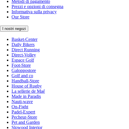
Metodi di pagamento
Prezzi e opzioni di consegna
Informativa sulla privacy
Our Store
I nostri negozi
Basket-Center
Daily Bikers
Direct Running
Direct-Volley
Espace Golf
Foot-Store
Galoppostore
Golf and co
Handball-Store
House of Rugby
La sellerie de Maé
Made in Paradis
Nauti-wave
On-Fight
Padel-Expert
Pecheur-Store
Pet and Garden
Slowood Interior