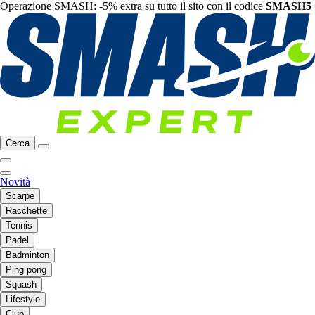
Operazione SMASH: -5% extra su tutto il sito con il codice
SMASH5
Cerca
Novità
Scarpe
Racchette
Tennis
Padel
Badminton
Ping pong
Squash
Lifestyle
Club