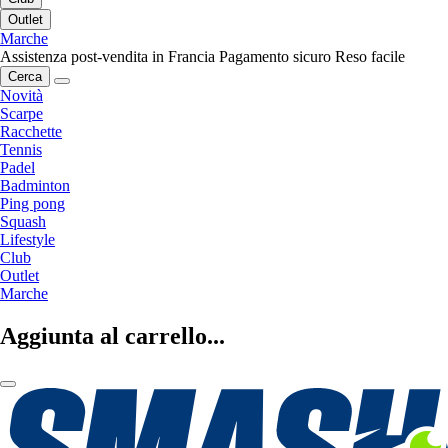
Outlet
Marche
Assistenza post-vendita in Francia
Pagamento sicuro
Reso facile
Cerca
Novità
Scarpe
Racchette
Tennis
Padel
Badminton
Ping pong
Squash
Lifestyle
Club
Outlet
Marche
Aggiunta al carrello...