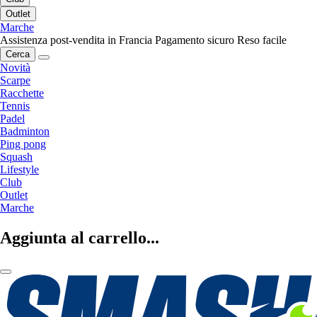
Outlet
Marche
Assistenza post-vendita in Francia
Pagamento sicuro
Reso facile
Cerca
Novità
Scarpe
Racchette
Tennis
Padel
Badminton
Ping pong
Squash
Lifestyle
Club
Outlet
Marche
Aggiunta al carrello...