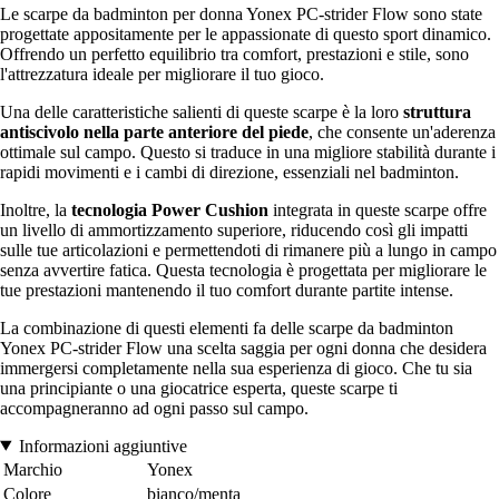
Le scarpe da badminton per donna Yonex PC-strider Flow sono state
progettate appositamente per le appassionate di questo sport dinamico.
Offrendo un perfetto equilibrio tra comfort, prestazioni e stile, sono
l'attrezzatura ideale per migliorare il tuo gioco.
Una delle caratteristiche salienti di queste scarpe è la loro
struttura
antiscivolo nella parte anteriore del piede
, che consente un'aderenza
ottimale sul campo. Questo si traduce in una migliore stabilità durante i
rapidi movimenti e i cambi di direzione, essenziali nel badminton.
Inoltre, la
tecnologia Power Cushion
integrata in queste scarpe offre
un livello di ammortizzamento superiore, riducendo così gli impatti
sulle tue articolazioni e permettendoti di rimanere più a lungo in campo
senza avvertire fatica. Questa tecnologia è progettata per migliorare le
tue prestazioni mantenendo il tuo comfort durante partite intense.
La combinazione di questi elementi fa delle scarpe da badminton
Yonex PC-strider Flow una scelta saggia per ogni donna che desidera
immergersi completamente nella sua esperienza di gioco. Che tu sia
una principiante o una giocatrice esperta, queste scarpe ti
accompagneranno ad ogni passo sul campo.
Informazioni aggiuntive
Marchio
Yonex
Colore
bianco/menta