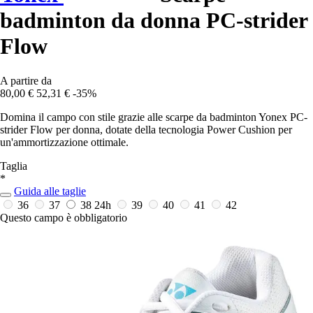
badminton da donna PC-strider
Flow
A partire da
80,00 €
52,31 €
-35%
Domina il campo con stile grazie alle scarpe da badminton Yonex PC-
strider Flow per donna, dotate della tecnologia Power Cushion per
un'ammortizzazione ottimale.
Taglia
*
Guida alle taglie
36
37
38
24h
39
40
41
42
Questo campo è obbligatorio