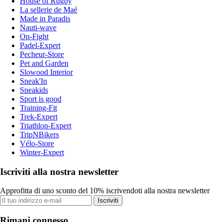
House of Rugby
La sellerie de Maé
Made in Paradis
Nauti-wave
On-Fight
Padel-Expert
Pecheur-Store
Pet and Garden
Slowood Interior
Sneak'In
Sneakids
Sport is good
Training-Fit
Trek-Expert
Triathlon-Expert
TripNBikers
Vélo-Store
Winter-Expert
Iscriviti alla nostra newsletter
Approfitta di uno sconto del 10% iscrivendoti alla nostra newsletter
Iscriviti
Rimani connesso