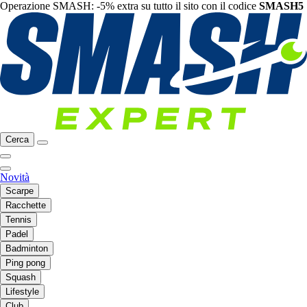
Operazione SMASH: -5% extra su tutto il sito con il codice
SMASH5
Cerca
Novità
Scarpe
Racchette
Tennis
Padel
Badminton
Ping pong
Squash
Lifestyle
Club