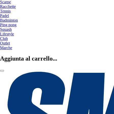
Scarpe
Racchette
Tennis
Padel
Badminton
Ping pong
Squash
Lifestyle
Club
Outlet
Marche
Aggiunta al carrello...