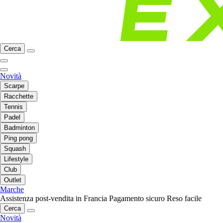
Cerca
Novità
Scarpe
Racchette
Tennis
Padel
Badminton
Ping pong
Squash
Lifestyle
Club
Outlet
Marche
Assistenza post-vendita in Francia
Pagamento sicuro
Reso facile
Cerca
Novità