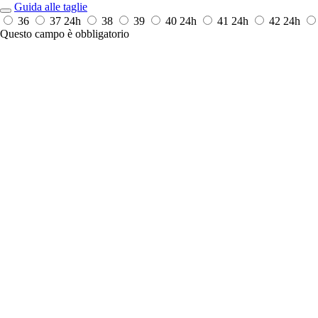
Guida alle taglie
36
37
24h
38
39
40
24h
41
24h
42
24h
Questo campo è obbligatorio