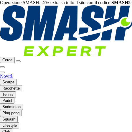
Operazione SMASH: -5% extra su tutto il sito con il codice
SMASH5
Cerca
Novità
Scarpe
Racchette
Tennis
Padel
Badminton
Ping pong
Squash
Lifestyle
Club