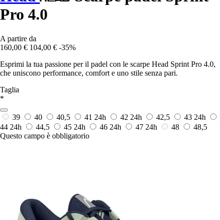
Pro 4.0
A partire da
160,00 €
104,00 €
-35%
Esprimi la tua passione per il padel con le scarpe Head Sprint Pro 4.0,
che uniscono performance, comfort e uno stile senza pari.
Taglia
*
39
40
40,5
41
24h
42
24h
42,5
43
24h
44
24h
44,5
45
24h
46
24h
47
24h
48
48,5
Questo campo è obbligatorio