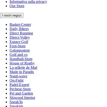
Informativa sulla privacy
Our Store
I nostri negozi
Basket-Center
Daily Bikers
Direct Running
Direct-Volley
Espace Golf
Foot-Store
Galoppostore
Golf and co
Handball-Store
House of Rugby
La sellerie de Maé
Made in Paradis
Nauti-wave
On-Fight
Padel-Expert
Pecheur-Store
Pet and Garden
Slowood Interior
Sneak'In
Sneakids