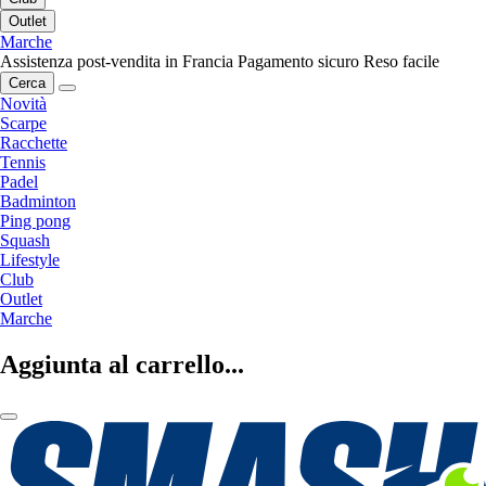
Outlet
Marche
Assistenza post-vendita in Francia
Pagamento sicuro
Reso facile
Cerca
Novità
Scarpe
Racchette
Tennis
Padel
Badminton
Ping pong
Squash
Lifestyle
Club
Outlet
Marche
Aggiunta al carrello...