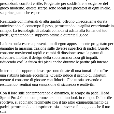
prestazioni, comfort e stile. Progettate per soddisfare le esigenze del
gioco moderno, queste scarpe sono ideali per giocatori di ogni livello,
sia principianti che esperti.
Realizzate con materiali di alta qualità, offrono un'eccellente durata
ottimizzando al contempo il peso, permettendo un'agilità eccezionale in
campo. La tecnologia di calzata comoda si adatta alla forma del tuo
piede, garantendo un supporto ottimale durante il gioco.
La loro suola esterna presenta un disegno appositamente progettato per
garantire la massima trazione sulle diverse superfici di padel. Questo
consente movimenti rapidi e cambi di direzione senza la paura di
scivolare. Inoltre, il design della suola ammortizza gli impatti,
riducendo così la fatica dei piedi anche durante le partite più intense.
In termini di supporto, le scarpe sono dotate di una tomaia che offre
una stabilità laterale eccellente. Questo riduce il rischio di infortuni
mentre ti consente di giocare con fiducia. Che tu stia servendo o
restituendo, sentirai una sensazione di sicurezza e reattività.
Con il loro stile contemporaneo e dinamico, le scarpe da padel Head
Sprint Pro 4.0 non comprometteranno il tuo look in campo. Dallo stile
sportivo, si abbinano facilmente con il tuo altro equipaggiamento da
padel, permettendoti di esprimerti sia attraverso il tuo gioco che il tuo
stile.