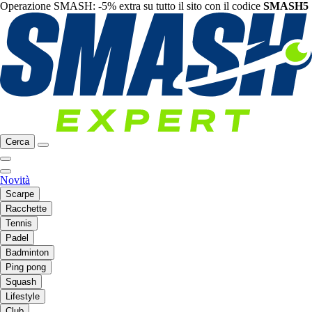
Operazione SMASH: -5% extra su tutto il sito con il codice
SMASH5
Cerca
Novità
Scarpe
Racchette
Tennis
Padel
Badminton
Ping pong
Squash
Lifestyle
Club