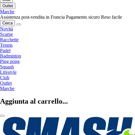
Outlet
Marche
Assistenza post-vendita in Francia
Pagamento sicuro
Reso facile
Cerca
Novità
Scarpe
Racchette
Tennis
Padel
Badminton
Ping pong
Squash
Lifestyle
Club
Outlet
Marche
Aggiunta al carrello...