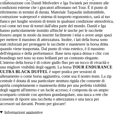
collaborazione con Daniil Medvedev e Iga Swiatek per resistere alle
condizioni estreme che i giocatori affrontano nel Tour. È il punto di
riferimento in termini di durata. Materiale Tarpaulin indistruttibile,
costruzione waterproof e sistema di trasporto ergonomico, sarà al tuo
fianco per lunghe sessioni di tennis in qualsiasi condizione atmosferica,
così come nei tour di tornei dall'altra parte del mondo. Daniil e Iga
hanno particolarmente insistito affinché le tasche per le racchette
fossero ampie in modo da inserire facilmente i telai o avere ampi spazi
per mettere il massimo di attrezzatura. Inoltre, i lati della borsa sono
stati rinforzati per proteggere le racchette e mantenere la borsa dritta
quando viene trasportata. Dal punto di vista estetico, è il massimo
dell'eleganza e della performance. Base nera opaca densa e chic con
brandings neri tono su tono brillanti per un contrasto elegante.
L'interno della borsa è di colore giallo fluo per un tocco di vivacità e
una migliore visibilità degli oggetti. La borsa
TOUR
ENDURANCE
ULTRA
BLACK
DUFFEL
è super pratica per sessioni di
allenamento o come borsa aggiuntiva, come usa il nostro team. La zip
centrale è dotata di una particolare struttura rigida che consente di
aprirla completamente e mantenerla dritta per una perfetta visibilità
degli oggetti all'interno e un facile accesso; è composta da un ampio
scomparto centrale con apertura grandangolare, una tasca a rete che
consente di riporre una racchetta o attrezzatura e una tasca per
accessori sul davanti. Pronto per giocare!
Informazioni aggiuntive