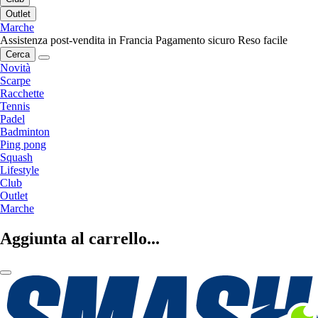
Outlet
Marche
Assistenza post-vendita in Francia
Pagamento sicuro
Reso facile
Cerca
Novità
Scarpe
Racchette
Tennis
Padel
Badminton
Ping pong
Squash
Lifestyle
Club
Outlet
Marche
Aggiunta al carrello...