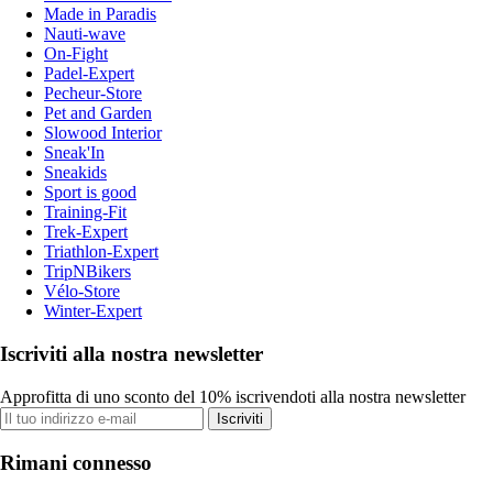
Made in Paradis
Nauti-wave
On-Fight
Padel-Expert
Pecheur-Store
Pet and Garden
Slowood Interior
Sneak'In
Sneakids
Sport is good
Training-Fit
Trek-Expert
Triathlon-Expert
TripNBikers
Vélo-Store
Winter-Expert
Iscriviti alla nostra newsletter
Approfitta di uno sconto del 10% iscrivendoti alla nostra newsletter
Iscriviti
Rimani connesso