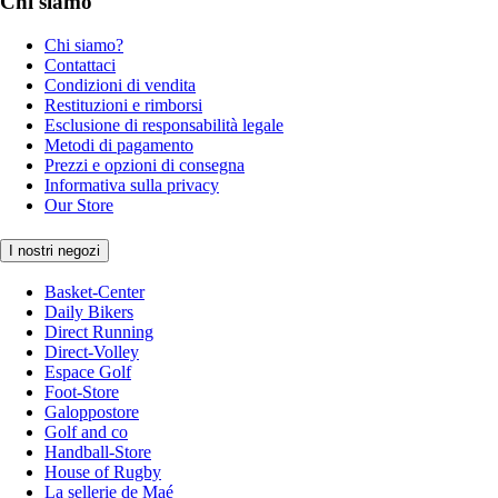
Chi siamo
Chi siamo?
Contattaci
Condizioni di vendita
Restituzioni e rimborsi
Esclusione di responsabilità legale
Metodi di pagamento
Prezzi e opzioni di consegna
Informativa sulla privacy
Our Store
I nostri negozi
Basket-Center
Daily Bikers
Direct Running
Direct-Volley
Espace Golf
Foot-Store
Galoppostore
Golf and co
Handball-Store
House of Rugby
La sellerie de Maé