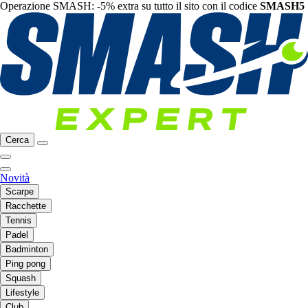
Operazione SMASH: -5% extra su tutto il sito con il codice
SMASH5
Cerca
Novità
Scarpe
Racchette
Tennis
Padel
Badminton
Ping pong
Squash
Lifestyle
Club