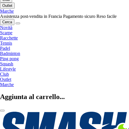
Outlet
Marche
Assistenza post-vendita in Francia
Pagamento sicuro
Reso facile
Cerca
Novità
Scarpe
Racchette
Tennis
Padel
Badminton
Ping pong
Squash
Lifestyle
Club
Outlet
Marche
Aggiunta al carrello...