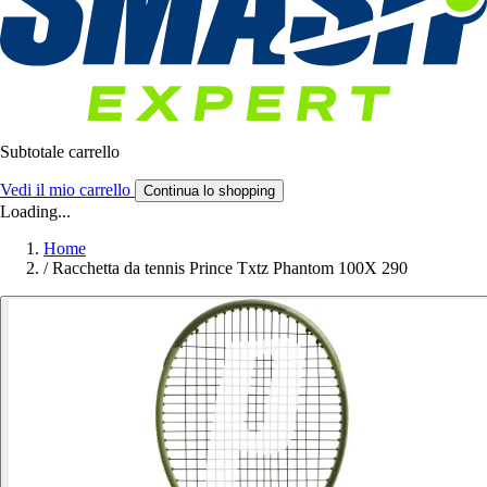
Subtotale carrello
Vedi il mio carrello
Continua lo shopping
Loading...
Home
/
Racchetta da tennis Prince Txtz Phantom 100X 290