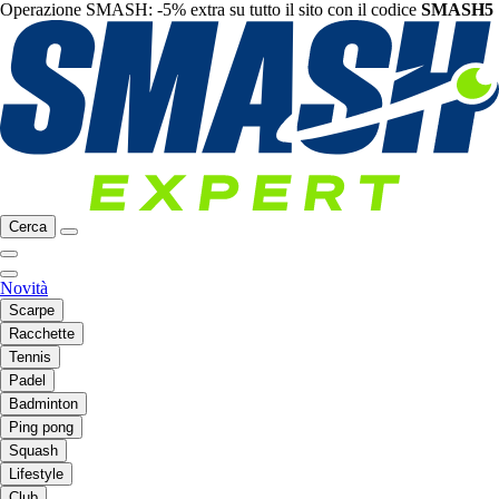
Operazione SMASH: -5% extra su tutto il sito con il codice
SMASH5
Cerca
Novità
Scarpe
Racchette
Tennis
Padel
Badminton
Ping pong
Squash
Lifestyle
Club