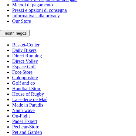
Metodi di pagamento
Prezzi e opzioni di consegna
Informativa sulla privacy
Our Store
I nostri negozi
Basket-Center
Daily Bikers
Direct Running
Direct-Volley
Espace Golf
Foot-Store
Galoppostore
Golf and co
Handball-Store
House of Rugby
La sellerie de Maé
Made in Paradis
Nauti-wave
On-Fight
Padel-Expert
Pecheur-Store
Pet and Garden