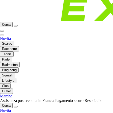
Cerca
Novità
Scarpe
Racchette
Tennis
Padel
Badminton
Ping pong
Squash
Lifestyle
Club
Outlet
Marche
Assistenza post-vendita in Francia
Pagamento sicuro
Reso facile
Cerca
Novità