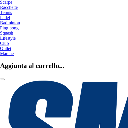
Scarpe
Racchette
Tennis
Padel
Badminton
Ping pong
Squash
Lifestyle
Club
Outlet
Marche
Aggiunta al carrello...