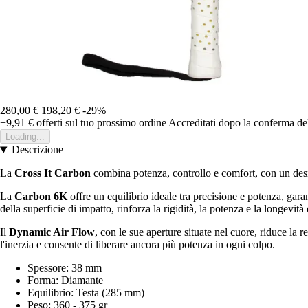
280,00 €
198,20 €
-29%
+9,91 €
offerti sul tuo prossimo ordine
Accreditati dopo la conferma de
Loading...
Descrizione
La
Cross It Carbon
combina potenza, controllo e comfort, con un desig
La
Carbon 6K
offre un equilibrio ideale tra precisione e potenza, ga
della superficie di impatto, rinforza la rigidità, la potenza e la longevità 
Il
Dynamic Air Flow
, con le sue aperture situate nel cuore, riduce la r
l'inerzia e consente di liberare ancora più potenza in ogni colpo.
Spessore: 38 mm
Forma: Diamante
Equilibrio: Testa (285 mm)
Peso: 360 - 375 gr