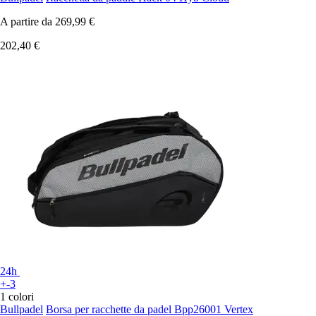
A partire da
269,99 €
202,40 €
24h
+-3
1 colori
Bullpadel
Borsa per racchette da padel Bpp26001 Vertex