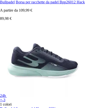
Bullpadel
Borsa per racchette da padel Bpp26012 Hack
A partire da
109,99 €
89,98 €
24h
+-3
1 colori