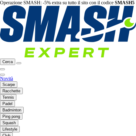
Operazione SMASH: -5% extra su tutto il sito con il codice
SMASH5
Cerca
Novità
Scarpe
Racchette
Tennis
Padel
Badminton
Ping pong
Squash
Lifestyle
Club