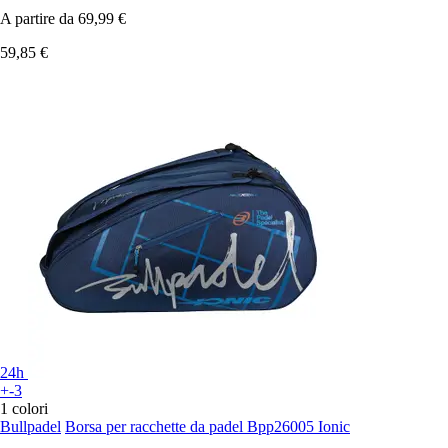
A partire da
69,99 €
59,85 €
24h
+-3
1 colori
Bullpadel
Borsa per racchette da padel Bpp26005 Ionic