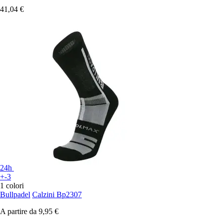
41,04 €
24h
+-3
1 colori
Bullpadel
Calzini Bp2307
A partire da
9,95 €