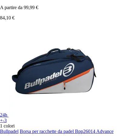
A partire da
99,99 €
84,10 €
24h
+-3
1 colori
Bullpadel
Borsa per racchette da padel Bpp26014 Advance