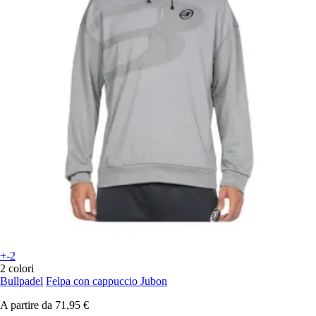
+-2
2 colori
Bullpadel
Felpa con cappuccio Jubon
A partire da
71,95 €