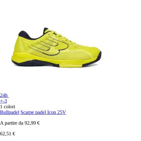
24h
+-3
1 colori
Bullpadel
Scarpe padel Icon 25V
A partire da
92,99 €
62,51 €