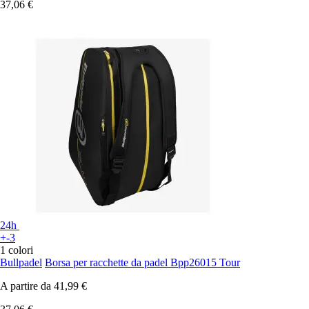
37,06 €
24h
+-3
1 colori
Bullpadel
Borsa per racchette da padel Bpp26015 Tour
A partire da
41,99 €