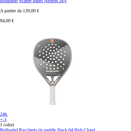
Bullpadel
Scarpe padel Neuron 26V
A partire da
139,00 €
94,00 €
24h
+-3
1 colori
Bullpadel
Racchetta da paddle Hack 04 Hyb Cloud