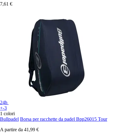
7,61 €
24h
+-3
1 colori
Bullpadel
Borsa per racchette da padel Bpp26015 Tour
A partire da
41,99 €