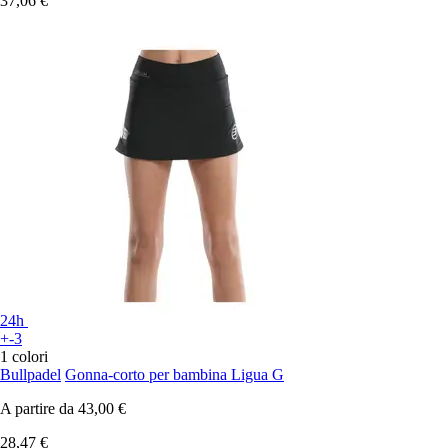
37,06 €
24h
+-3
1 colori
Bullpadel
Gonna-corto per bambina Ligua G
A partire da
43,00 €
28,47 €