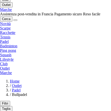
Outlet
Marche
Assistenza post-vendita in Francia
Pagamento sicuro
Reso facile
Cerca
Novità
Scarpe
Racchette
Tennis
Padel
Badminton
Ping pong
Squash
Lifestyle
Club
Outlet
Marche
Home
/
Outlet
/
Padel
/
Bullpadel
Filtri
Taglia