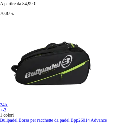
A partire da
84,99 €
70,87 €
24h
+-3
1 colori
Bullpadel
Borsa per racchette da padel Bpp26014 Advance