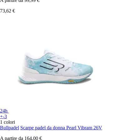
A partire da
99,99 €
73,62 €
24h
+-3
1 colori
Bullpadel
Scarpe padel da donna Pearl Vibram 26V
A partire da
164,00 €