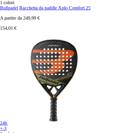
1 colori
Bullpadel
Racchetta da paddle Xplo Comfort 25
A partire da
249,99 €
154,01 €
24h
+-3