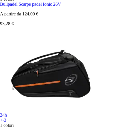
Bullpadel
Scarpe padel Ionic 26V
A partire da
124,00 €
93,28 €
24h
+-3
1 colori