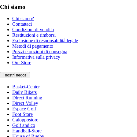
Chi siamo
Chi siamo?
Contattaci
Condizioni di vendita
Restituzioni e rimborsi
Esclusione di responsabilità legale
Metodi di pagamento
Prezzi e opzioni di consegna
Informativa sulla privacy
Our Store
I nostri negozi
Basket-Center
Daily Bikers
Direct Running
Direct-Volley
Espace Golf
Foot-Store
Galoppostore
Golf and co
Handball-Store
House of Rugby