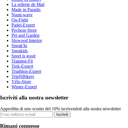
La sellerie de Maé
Made in Paradis
Nauti-wave
On-Fight
Padel-Expert
Pecheur-Store
Pet and Garden
Slowood Interior
Sneak'In
Sneakids
Sport is good
Training-Fit
Trek-Expert
Triathlon-Expert
TripNBikers
Vélo-Store
Winter-Expert
Iscriviti alla nostra newsletter
Approfitta di uno sconto del 10% iscrivendoti alla nostra newsletter
Iscriviti
Rimani connesso