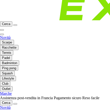
Cerca
Novità
Scarpe
Racchette
Tennis
Padel
Badminton
Ping pong
Squash
Lifestyle
Club
Outlet
Marche
Assistenza post-vendita in Francia
Pagamento sicuro
Reso facile
Cerca
Novità