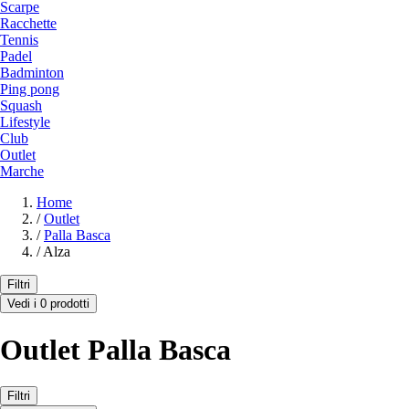
Scarpe
Racchette
Tennis
Padel
Badminton
Ping pong
Squash
Lifestyle
Club
Outlet
Marche
Home
/
Outlet
/
Palla Basca
/
Alza
Filtri
Vedi i 0 prodotti
Outlet Palla Basca
Filtri