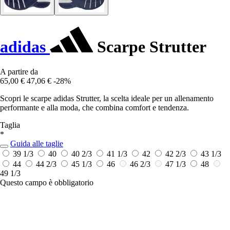
adidas
Scarpe Strutter
A partire da
65,00 €
47,06 €
-28%
Scopri le scarpe adidas Strutter, la scelta ideale per un allenamento
performante e alla moda, che combina comfort e tendenza.
Taglia
*
Guida alle taglie
39 1/3
40
40 2/3
41 1/3
42
42 2/3
43 1/3
44
44 2/3
45 1/3
46
46 2/3
47 1/3
48
49 1/3
Questo campo è obbligatorio