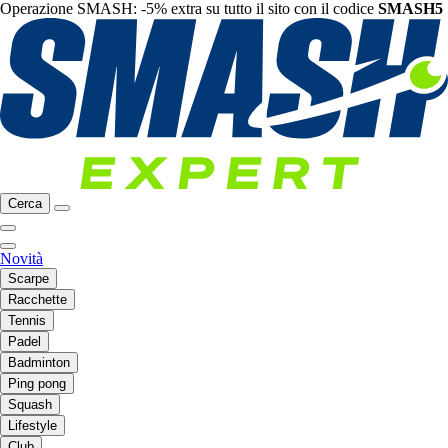
Operazione SMASH: -5% extra su tutto il sito con il codice
SMASH5
Cerca
Novità
Scarpe
Racchette
Tennis
Padel
Badminton
Ping pong
Squash
Lifestyle
Club