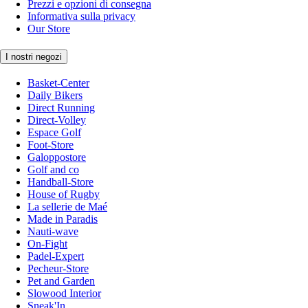
Prezzi e opzioni di consegna
Informativa sulla privacy
Our Store
I nostri negozi
Basket-Center
Daily Bikers
Direct Running
Direct-Volley
Espace Golf
Foot-Store
Galoppostore
Golf and co
Handball-Store
House of Rugby
La sellerie de Maé
Made in Paradis
Nauti-wave
On-Fight
Padel-Expert
Pecheur-Store
Pet and Garden
Slowood Interior
Sneak'In