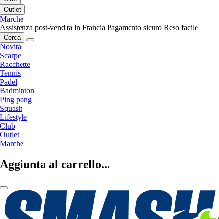
Outlet
Marche
Assistenza post-vendita in Francia
Pagamento sicuro
Reso facile
Cerca
Novità
Scarpe
Racchette
Tennis
Padel
Badminton
Ping pong
Squash
Lifestyle
Club
Outlet
Marche
Aggiunta al carrello...