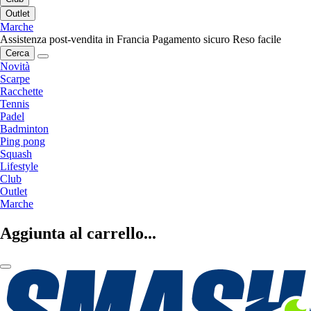
Outlet
Marche
Assistenza post-vendita in Francia
Pagamento sicuro
Reso facile
Cerca
Novità
Scarpe
Racchette
Tennis
Padel
Badminton
Ping pong
Squash
Lifestyle
Club
Outlet
Marche
Aggiunta al carrello...