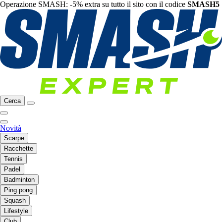
Operazione SMASH: -5% extra su tutto il sito con il codice
SMASH5
Cerca
Novità
Scarpe
Racchette
Tennis
Padel
Badminton
Ping pong
Squash
Lifestyle
Club