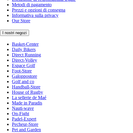
Metodi di pagamento
Prezzi e opzioni di consegna
Informativa sulla privacy
Our Store
I nostri negozi
Basket-Center
Daily Bikers
Direct Running
Direct-Volley
Espace Golf
Foot-Store
Galoppostore
Golf and co
Handball-Store
House of Rugby
La sellerie de Maé
Made in Paradis
Nauti-wave
On-Fight
Padel-Expert
Pecheur-Store
Pet and Garden