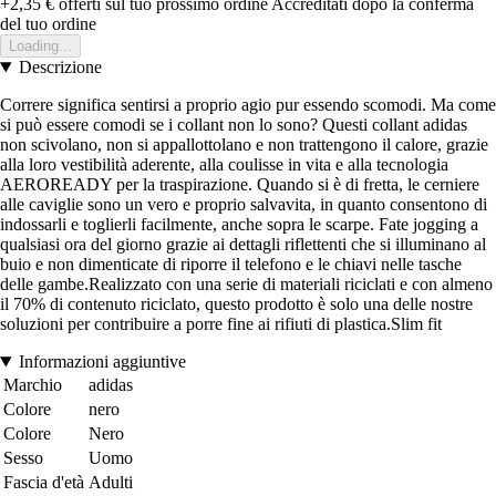
+2,35 €
offerti sul tuo prossimo ordine
Accreditati dopo la conferma
del tuo ordine
Loading...
Descrizione
Correre significa sentirsi a proprio agio pur essendo scomodi. Ma come
si può essere comodi se i collant non lo sono? Questi collant adidas
non scivolano, non si appallottolano e non trattengono il calore, grazie
alla loro vestibilità aderente, alla coulisse in vita e alla tecnologia
AEROREADY per la traspirazione. Quando si è di fretta, le cerniere
alle caviglie sono un vero e proprio salvavita, in quanto consentono di
indossarli e toglierli facilmente, anche sopra le scarpe. Fate jogging a
qualsiasi ora del giorno grazie ai dettagli riflettenti che si illuminano al
buio e non dimenticate di riporre il telefono e le chiavi nelle tasche
delle gambe.Realizzato con una serie di materiali riciclati e con almeno
il 70% di contenuto riciclato, questo prodotto è solo una delle nostre
soluzioni per contribuire a porre fine ai rifiuti di plastica.Slim fit
Informazioni aggiuntive
Marchio
adidas
Colore
nero
Colore
Nero
Sesso
Uomo
Fascia d'età
Adulti