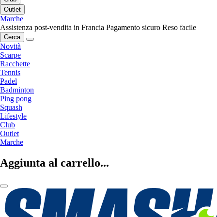
Outlet
Marche
Assistenza post-vendita in Francia
Pagamento sicuro
Reso facile
Cerca
Novità
Scarpe
Racchette
Tennis
Padel
Badminton
Ping pong
Squash
Lifestyle
Club
Outlet
Marche
Aggiunta al carrello...