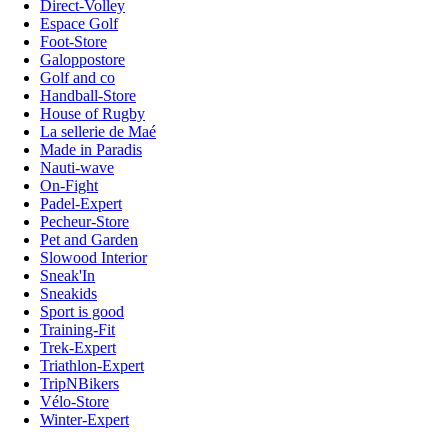
Direct-Volley
Espace Golf
Foot-Store
Galoppostore
Golf and co
Handball-Store
House of Rugby
La sellerie de Maé
Made in Paradis
Nauti-wave
On-Fight
Padel-Expert
Pecheur-Store
Pet and Garden
Slowood Interior
Sneak'In
Sneakids
Sport is good
Training-Fit
Trek-Expert
Triathlon-Expert
TripNBikers
Vélo-Store
Winter-Expert