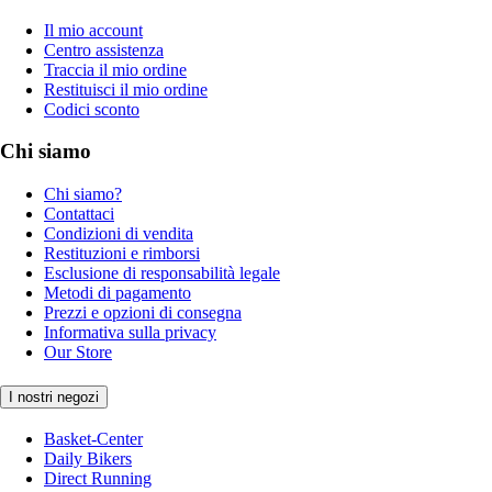
Il mio account
Centro assistenza
Traccia il mio ordine
Restituisci il mio ordine
Codici sconto
Chi siamo
Chi siamo?
Contattaci
Condizioni di vendita
Restituzioni e rimborsi
Esclusione di responsabilità legale
Metodi di pagamento
Prezzi e opzioni di consegna
Informativa sulla privacy
Our Store
I nostri negozi
Basket-Center
Daily Bikers
Direct Running