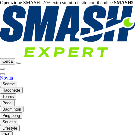
Operazione SMASH: -5% extra su tutto il sito con il codice
SMASH5
Cerca
Novità
Scarpe
Racchette
Tennis
Padel
Badminton
Ping pong
Squash
Lifestyle
Club