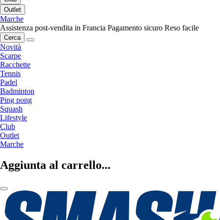
Outlet
Marche
Assistenza post-vendita in Francia
Pagamento sicuro
Reso facile
Cerca
Novità
Scarpe
Racchette
Tennis
Padel
Badminton
Ping pong
Squash
Lifestyle
Club
Outlet
Marche
Aggiunta al carrello...