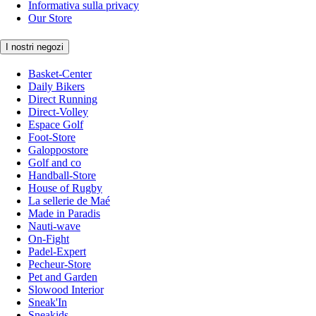
Informativa sulla privacy
Our Store
I nostri negozi
Basket-Center
Daily Bikers
Direct Running
Direct-Volley
Espace Golf
Foot-Store
Galoppostore
Golf and co
Handball-Store
House of Rugby
La sellerie de Maé
Made in Paradis
Nauti-wave
On-Fight
Padel-Expert
Pecheur-Store
Pet and Garden
Slowood Interior
Sneak'In
Sneakids