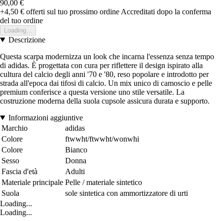
90,00 €
+4,50 €
offerti sul tuo prossimo ordine
Accreditati dopo la conferma
del tuo ordine
Loading...
Descrizione
Questa scarpa modernizza un look che incarna l'essenza senza tempo
di adidas. È progettata con cura per riflettere il design ispirato alla
cultura del calcio degli anni '70 e '80, reso popolare e introdotto per
strada all'epoca dai tifosi di calcio. Un mix unico di camoscio e pelle
premium conferisce a questa versione uno stile versatile. La
costruzione moderna della suola cupsole assicura durata e supporto.
Informazioni aggiuntive
Marchio
adidas
Colore
ftwwht/ftwwht/wonwhi
Colore
Bianco
Sesso
Donna
Fascia d'età
Adulti
Materiale principale
Pelle / materiale sintetico
Suola
sole sintetica con ammortizzatore di urti
Loading...
Loading...