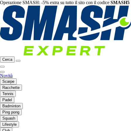
Operazione SMASH: -5% extra su tutto il sito con il codice
SMASH5
Cerca
Novità
Scarpe
Racchette
Tennis
Padel
Badminton
Ping pong
Squash
Lifestyle
Club