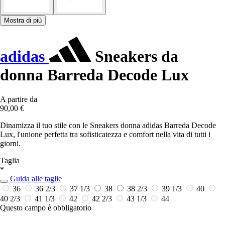
Mostra di più
adidas
Sneakers da
donna Barreda Decode Lux
A partire da
90,00 €
Dinamizza il tuo stile con le Sneakers donna adidas Barreda Decode
Lux, l'unione perfetta tra sofisticatezza e comfort nella vita di tutti i
giorni.
Taglia
*
Guida alle taglie
36
36 2/3
37 1/3
38
38 2/3
39 1/3
40
40 2/3
41 1/3
42
42 2/3
43 1/3
44
Questo campo è obbligatorio