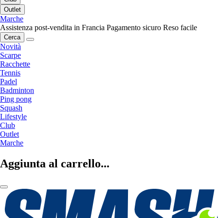
Outlet
Marche
Assistenza post-vendita in Francia
Pagamento sicuro
Reso facile
Cerca
Novità
Scarpe
Racchette
Tennis
Padel
Badminton
Ping pong
Squash
Lifestyle
Club
Outlet
Marche
Aggiunta al carrello...