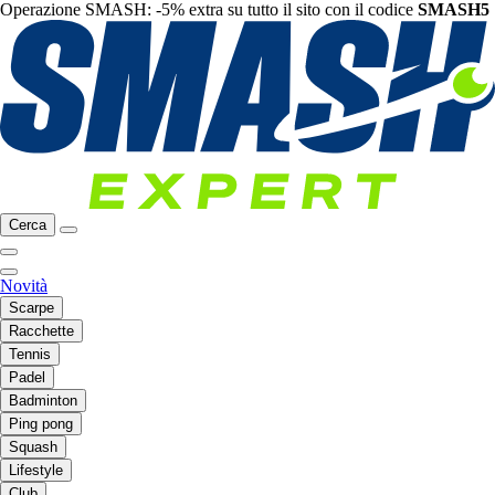
Operazione SMASH: -5% extra su tutto il sito con il codice
SMASH5
Cerca
Novità
Scarpe
Racchette
Tennis
Padel
Badminton
Ping pong
Squash
Lifestyle
Club