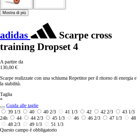
Mostra di più
adidas
Scarpe cross
training Dropset 4
A partire da
130,00 €
Scarpe realizzate con una schiuma Repetitor per il ritorno di energia e
la stabilità.
Taglia
*
Guida alle taglie
39 1/3
40
40 2/3
41 1/3
42
42 2/3
43 1/3
24h
44
44 2/3
45 1/3
46
46 2/3
47 1/3
48
48 2/3
49 1/3
51 1/3
Questo campo è obbligatorio