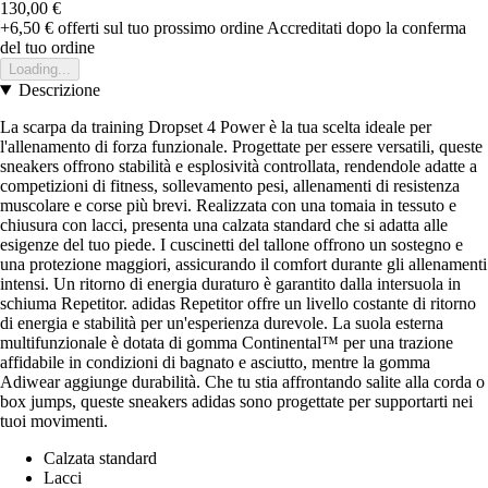
130,00 €
+6,50 €
offerti sul tuo prossimo ordine
Accreditati dopo la conferma
del tuo ordine
Loading...
Descrizione
La scarpa da training Dropset 4 Power è la tua scelta ideale per
l'allenamento di forza funzionale. Progettate per essere versatili, queste
sneakers offrono stabilità e esplosività controllata, rendendole adatte a
competizioni di fitness, sollevamento pesi, allenamenti di resistenza
muscolare e corse più brevi. Realizzata con una tomaia in tessuto e
chiusura con lacci, presenta una calzata standard che si adatta alle
esigenze del tuo piede. I cuscinetti del tallone offrono un sostegno e
una protezione maggiori, assicurando il comfort durante gli allenamenti
intensi. Un ritorno di energia duraturo è garantito dalla intersuola in
schiuma Repetitor. adidas Repetitor offre un livello costante di ritorno
di energia e stabilità per un'esperienza durevole. La suola esterna
multifunzionale è dotata di gomma Continental™ per una trazione
affidabile in condizioni di bagnato e asciutto, mentre la gomma
Adiwear aggiunge durabilità. Che tu stia affrontando salite alla corda o
box jumps, queste sneakers adidas sono progettate per supportarti nei
tuoi movimenti.
Calzata standard
Lacci