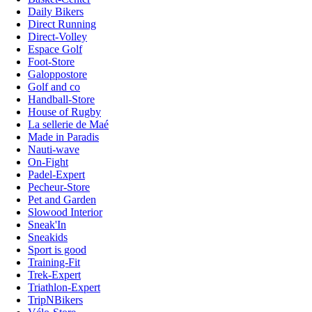
Daily Bikers
Direct Running
Direct-Volley
Espace Golf
Foot-Store
Galoppostore
Golf and co
Handball-Store
House of Rugby
La sellerie de Maé
Made in Paradis
Nauti-wave
On-Fight
Padel-Expert
Pecheur-Store
Pet and Garden
Slowood Interior
Sneak'In
Sneakids
Sport is good
Training-Fit
Trek-Expert
Triathlon-Expert
TripNBikers