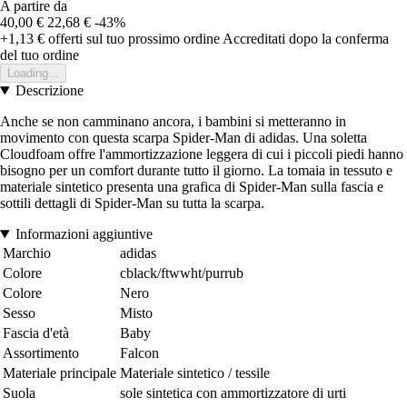
A partire da
40,00 €
22,68 €
-43%
+1,13 €
offerti sul tuo prossimo ordine
Accreditati dopo la conferma
del tuo ordine
Loading...
Descrizione
Anche se non camminano ancora, i bambini si metteranno in
movimento con questa scarpa Spider-Man di adidas. Una soletta
Cloudfoam offre l'ammortizzazione leggera di cui i piccoli piedi hanno
bisogno per un comfort durante tutto il giorno. La tomaia in tessuto e
materiale sintetico presenta una grafica di Spider-Man sulla fascia e
sottili dettagli di Spider-Man su tutta la scarpa.
Informazioni aggiuntive
Marchio
adidas
Colore
cblack/ftwwht/purrub
Colore
Nero
Sesso
Misto
Fascia d'età
Baby
Assortimento
Falcon
Materiale principale
Materiale sintetico / tessile
Suola
sole sintetica con ammortizzatore di urti