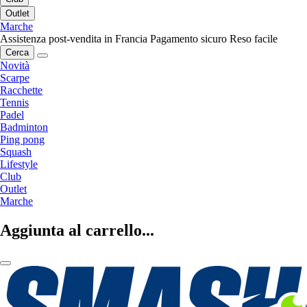
Outlet
Marche
Assistenza post-vendita in Francia
Pagamento sicuro
Reso facile
Cerca
Novità
Scarpe
Racchette
Tennis
Padel
Badminton
Ping pong
Squash
Lifestyle
Club
Outlet
Marche
Aggiunta al carrello...