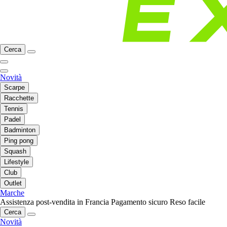
Cerca
Novità
Scarpe
Racchette
Tennis
Padel
Badminton
Ping pong
Squash
Lifestyle
Club
Outlet
Marche
Assistenza post-vendita in Francia
Pagamento sicuro
Reso facile
Cerca
Novità