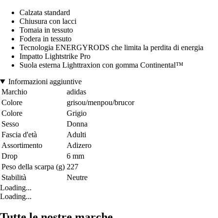
Calzata standard
Chiusura con lacci
Tomaia in tessuto
Fodera in tessuto
Tecnologia ENERGYRODS che limita la perdita di energia
Impatto Lightstrike Pro
Suola esterna Lighttraxion con gomma Continental™
Informazioni aggiuntive
Marchio
adidas
Colore
grisou/menpou/brucor
Colore
Grigio
Sesso
Donna
Fascia d'età
Adulti
Assortimento
Adizero
Drop
6 mm
Peso della scarpa (g)
227
Stabilità
Neutre
Loading...
Loading...
Tutte le nostre marche