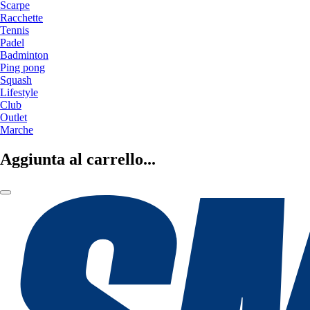
Scarpe
Racchette
Tennis
Padel
Badminton
Ping pong
Squash
Lifestyle
Club
Outlet
Marche
Aggiunta al carrello...