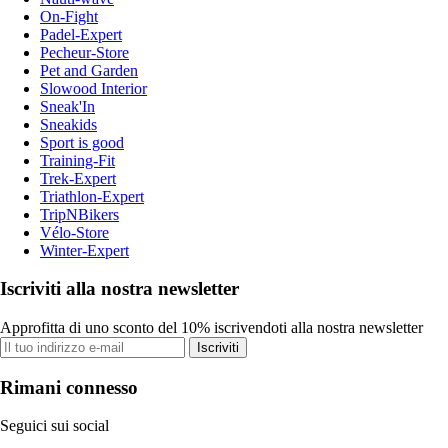
On-Fight
Padel-Expert
Pecheur-Store
Pet and Garden
Slowood Interior
Sneak'In
Sneakids
Sport is good
Training-Fit
Trek-Expert
Triathlon-Expert
TripNBikers
Vélo-Store
Winter-Expert
Iscriviti alla nostra newsletter
Approfitta di uno sconto del 10% iscrivendoti alla nostra newsletter
Iscriviti
Rimani connesso
Seguici sui social