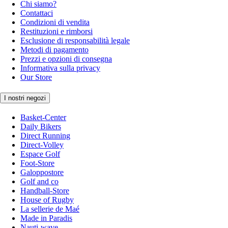
Chi siamo?
Contattaci
Condizioni di vendita
Restituzioni e rimborsi
Esclusione di responsabilità legale
Metodi di pagamento
Prezzi e opzioni di consegna
Informativa sulla privacy
Our Store
I nostri negozi
Basket-Center
Daily Bikers
Direct Running
Direct-Volley
Espace Golf
Foot-Store
Galoppostore
Golf and co
Handball-Store
House of Rugby
La sellerie de Maé
Made in Paradis
Nauti-wave