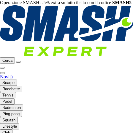
Operazione SMASH: -5% extra su tutto il sito con il codice
SMASH5
Cerca
Novità
Scarpe
Racchette
Tennis
Padel
Badminton
Ping pong
Squash
Lifestyle
Club