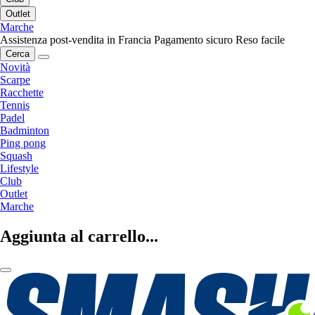
Outlet
Marche
Assistenza post-vendita in Francia
Pagamento sicuro
Reso facile
Cerca
Novità
Scarpe
Racchette
Tennis
Padel
Badminton
Ping pong
Squash
Lifestyle
Club
Outlet
Marche
Aggiunta al carrello...