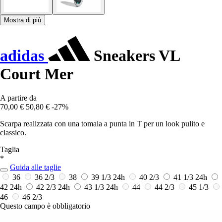
Mostra di più
adidas
Sneakers VL
Court Mer
A partire da
70,00 €
50,80 €
-27%
Scarpa realizzata con una tomaia a punta in T per un look pulito e
classico.
Taglia
*
Guida alle taglie
36
36 2/3
38
39 1/3
24h
40 2/3
41 1/3
24h
42
24h
42 2/3
24h
43 1/3
24h
44
44 2/3
45 1/3
46
46 2/3
Questo campo è obbligatorio