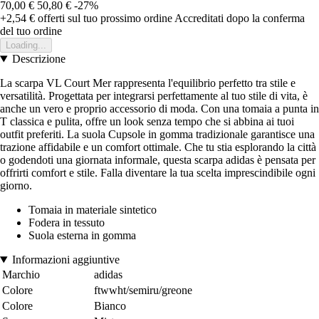
70,00 €
50,80 €
-27%
+2,54 €
offerti sul tuo prossimo ordine
Accreditati dopo la conferma
del tuo ordine
Loading...
Descrizione
La scarpa VL Court Mer rappresenta l'equilibrio perfetto tra stile e
versatilità. Progettata per integrarsi perfettamente al tuo stile di vita, è
anche un vero e proprio accessorio di moda. Con una tomaia a punta in
T classica e pulita, offre un look senza tempo che si abbina ai tuoi
outfit preferiti. La suola Cupsole in gomma tradizionale garantisce una
trazione affidabile e un comfort ottimale. Che tu stia esplorando la città
o godendoti una giornata informale, questa scarpa adidas è pensata per
offrirti comfort e stile. Falla diventare la tua scelta imprescindibile ogni
giorno.
Tomaia in materiale sintetico
Fodera in tessuto
Suola esterna in gomma
Informazioni aggiuntive
Marchio
adidas
Colore
ftwwht/semiru/greone
Colore
Bianco