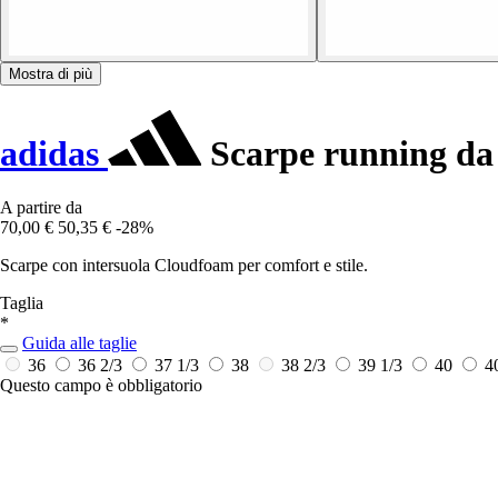
Mostra di più
adidas
Scarpe running da
A partire da
70,00 €
50,35 €
-28%
Scarpe con intersuola Cloudfoam per comfort e stile.
Taglia
*
Guida alle taglie
36
36 2/3
37 1/3
38
38 2/3
39 1/3
40
4
Questo campo è obbligatorio