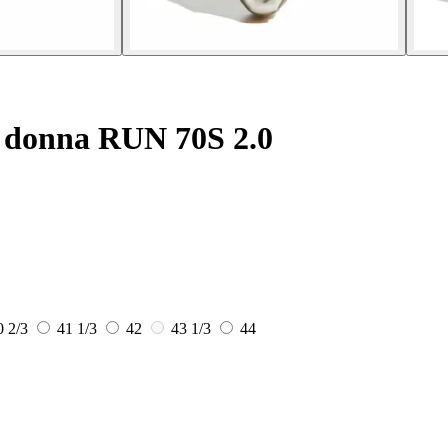
 donna RUN 70S 2.0
0 2/3
41 1/3
42
43 1/3
44