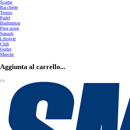
Scarpe
Racchette
Tennis
Padel
Badminton
Ping pong
Squash
Lifestyle
Club
Outlet
Marche
Aggiunta al carrello...