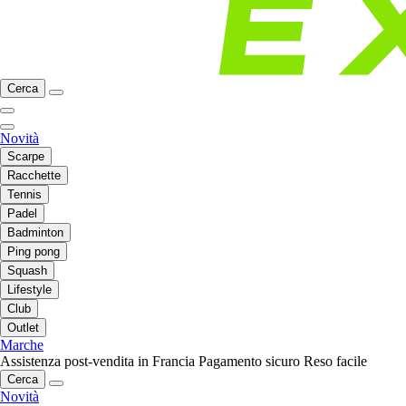
Cerca
Novità
Scarpe
Racchette
Tennis
Padel
Badminton
Ping pong
Squash
Lifestyle
Club
Outlet
Marche
Assistenza post-vendita in Francia
Pagamento sicuro
Reso facile
Cerca
Novità