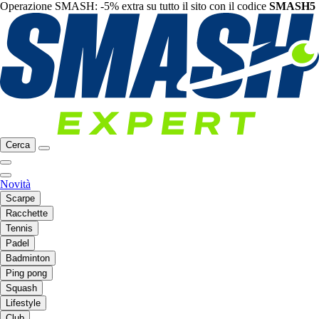
Operazione SMASH: -5% extra su tutto il sito con il codice
SMASH5
Cerca
Novità
Scarpe
Racchette
Tennis
Padel
Badminton
Ping pong
Squash
Lifestyle
Club