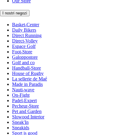
Our Store
I nostri negozi
Basket-Center
Daily Bikers
Direct Running
Direct-Volley
Espace Golf
Foot-Store
Galoppostore
Golf and co
Handball-Store
House of Rugby
La sellerie de Maé
Made in Paradis
Nauti-wave
On-Fight
Padel-Expert
Pecheur-Store
Pet and Garden
Slowood Interior
Sneak'In
Sneakids
Sport is good