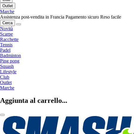
Outlet
Marche
Assistenza post-vendita in Francia
Pagamento sicuro
Reso facile
Cerca
Novità
Scarpe
Racchette
Tennis
Padel
Badminton
Ping pong
Squash
Lifestyle
Club
Outlet
Marche
Aggiunta al carrello...