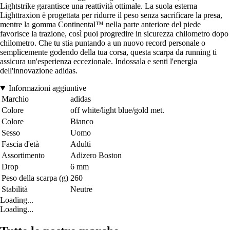
Lightstrike garantisce una reattività ottimale. La suola esterna
Lighttraxion è progettata per ridurre il peso senza sacrificare la presa,
mentre la gomma Continental™ nella parte anteriore del piede
favorisce la trazione, così puoi progredire in sicurezza chilometro dopo
chilometro. Che tu stia puntando a un nuovo record personale o
semplicemente godendo della tua corsa, questa scarpa da running ti
assicura un'esperienza eccezionale. Indossala e senti l'energia
dell'innovazione adidas.
Informazioni aggiuntive
Marchio
adidas
Colore
off white/light blue/gold met.
Colore
Bianco
Sesso
Uomo
Fascia d'età
Adulti
Assortimento
Adizero Boston
Drop
6 mm
Peso della scarpa (g)
260
Stabilità
Neutre
Loading...
Loading...