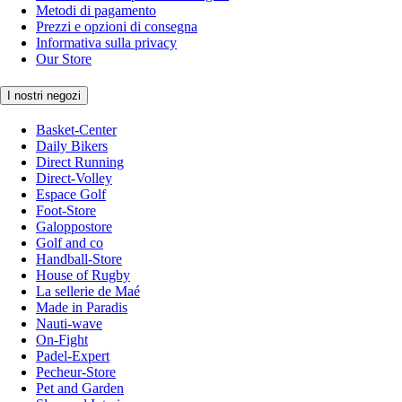
Metodi di pagamento
Prezzi e opzioni di consegna
Informativa sulla privacy
Our Store
I nostri negozi
Basket-Center
Daily Bikers
Direct Running
Direct-Volley
Espace Golf
Foot-Store
Galoppostore
Golf and co
Handball-Store
House of Rugby
La sellerie de Maé
Made in Paradis
Nauti-wave
On-Fight
Padel-Expert
Pecheur-Store
Pet and Garden