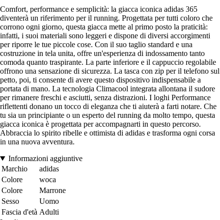
Comfort, performance e semplicità: la giacca iconica adidas 365
diventerà un riferimento per il running. Progettata per tutti coloro che
corrono ogni giorno, questa giacca mette al primo posto la praticità:
infatti, i suoi materiali sono leggeri e dispone di diversi accorgimenti
per riporre le tue piccole cose. Con il suo taglio standard e una
costruzione in tela unita, offre un'esperienza di indossamento tanto
comoda quanto traspirante. La parte inferiore e il cappuccio regolabile
offrono una sensazione di sicurezza. La tasca con zip per il telefono sul
petto, poi, ti consente di avere questo dispositivo indispensabile a
portata di mano. La tecnologia Climacool integrata allontana il sudore
per rimanere freschi e asciutti, senza distrazioni. I loghi Performance
riflettenti donano un tocco di eleganza che ti aiuterà a farti notare. Che
tu sia un principiante o un esperto del running da molto tempo, questa
giacca iconica è progettata per accompagnarti in questo percorso.
Abbraccia lo spirito ribelle e ottimista di adidas e trasforma ogni corsa
in una nuova avventura.
Informazioni aggiuntive
Marchio
adidas
Colore
woca
Colore
Marrone
Sesso
Uomo
Fascia d'età
Adulti