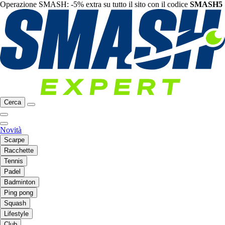
Operazione SMASH: -5% extra su tutto il sito con il codice
SMASH5
Cerca
Novità
Scarpe
Racchette
Tennis
Padel
Badminton
Ping pong
Squash
Lifestyle
Club