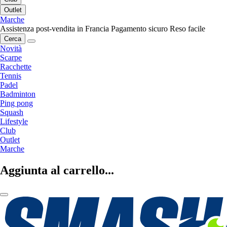
Outlet
Marche
Assistenza post-vendita in Francia
Pagamento sicuro
Reso facile
Cerca
Novità
Scarpe
Racchette
Tennis
Padel
Badminton
Ping pong
Squash
Lifestyle
Club
Outlet
Marche
Aggiunta al carrello...