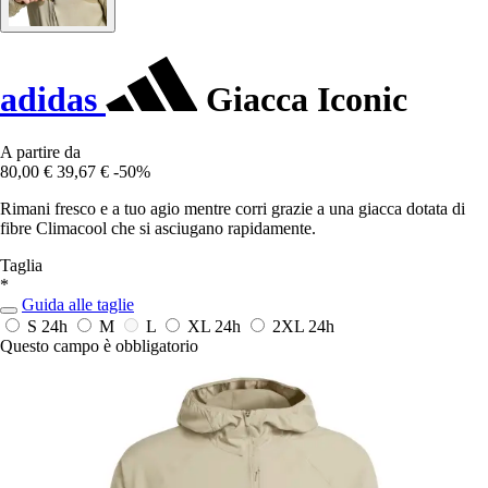
adidas
Giacca Iconic
A partire da
80,00 €
39,67 €
-50%
Rimani fresco e a tuo agio mentre corri grazie a una giacca dotata di
fibre Climacool che si asciugano rapidamente.
Taglia
*
Guida alle taglie
S
24h
M
L
XL
24h
2XL
24h
Questo campo è obbligatorio