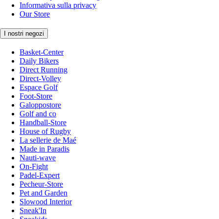
Informativa sulla privacy
Our Store
I nostri negozi
Basket-Center
Daily Bikers
Direct Running
Direct-Volley
Espace Golf
Foot-Store
Galoppostore
Golf and co
Handball-Store
House of Rugby
La sellerie de Maé
Made in Paradis
Nauti-wave
On-Fight
Padel-Expert
Pecheur-Store
Pet and Garden
Slowood Interior
Sneak'In