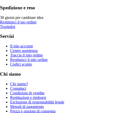
Spedizione e reso
30 giorni per cambiare idea
Restituisci il tuo ordine
Trustpilot
Servizi
Il mio account
Centro assistenza
Traccia il mio ordine
Restituisci il mio ordine
Codici sconto
Chi siamo
Chi siamo?
Contattaci
Condizioni di vendita
Restituzioni e rimborsi
Esclusione di responsabilità legale
Metodi di pagamento
Prezzi e opzioni di consegna