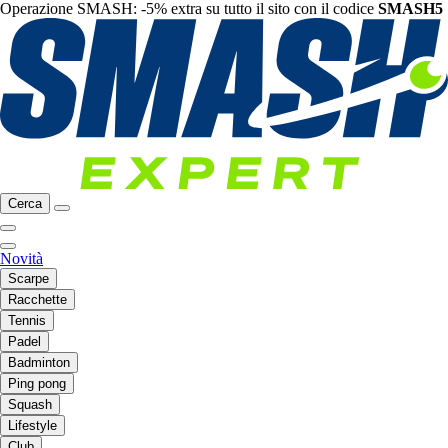
Operazione SMASH: -5% extra su tutto il sito con il codice
SMASH5
Cerca
Novità
Scarpe
Racchette
Tennis
Padel
Badminton
Ping pong
Squash
Lifestyle
Club