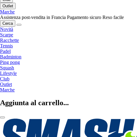
Outlet
Marche
Assistenza post-vendita in Francia
Pagamento sicuro
Reso facile
Cerca
Novità
Scarpe
Racchette
Tennis
Padel
Badminton
Ping pong
Squash
Lifestyle
Club
Outlet
Marche
Aggiunta al carrello...