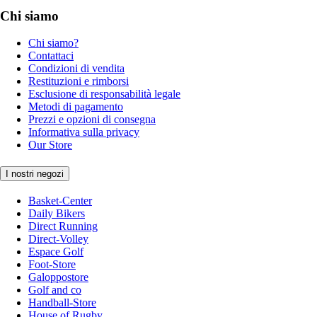
Chi siamo
Chi siamo?
Contattaci
Condizioni di vendita
Restituzioni e rimborsi
Esclusione di responsabilità legale
Metodi di pagamento
Prezzi e opzioni di consegna
Informativa sulla privacy
Our Store
I nostri negozi
Basket-Center
Daily Bikers
Direct Running
Direct-Volley
Espace Golf
Foot-Store
Galoppostore
Golf and co
Handball-Store
House of Rugby