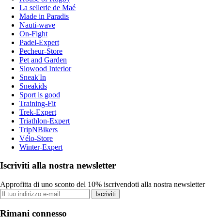
La sellerie de Maé
Made in Paradis
Nauti-wave
On-Fight
Padel-Expert
Pecheur-Store
Pet and Garden
Slowood Interior
Sneak'In
Sneakids
Sport is good
Training-Fit
Trek-Expert
Triathlon-Expert
TripNBikers
Vélo-Store
Winter-Expert
Iscriviti alla nostra newsletter
Approfitta di uno sconto del 10% iscrivendoti alla nostra newsletter
Iscriviti
Rimani connesso