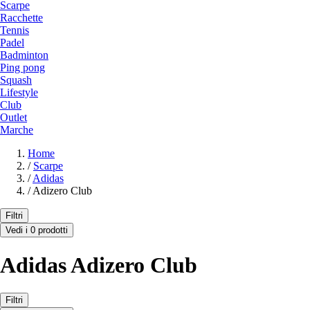
Scarpe
Racchette
Tennis
Padel
Badminton
Ping pong
Squash
Lifestyle
Club
Outlet
Marche
Home
/
Scarpe
/
Adidas
/
Adizero Club
Filtri
Vedi i 0 prodotti
Adidas Adizero Club
Filtri