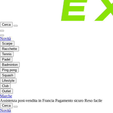
Cerca
Novità
Scarpe
Racchette
Tennis
Padel
Badminton
Ping pong
Squash
Lifestyle
Club
Outlet
Marche
Assistenza post-vendita in Francia
Pagamento sicuro
Reso facile
Cerca
Novità