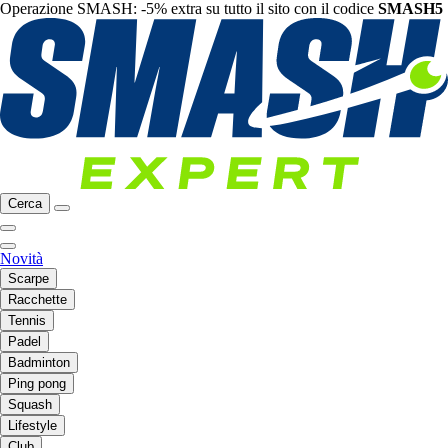
Operazione SMASH: -5% extra su tutto il sito con il codice
SMASH5
Cerca
Novità
Scarpe
Racchette
Tennis
Padel
Badminton
Ping pong
Squash
Lifestyle
Club