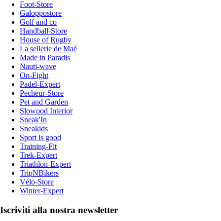
Foot-Store
Galoppostore
Golf and co
Handball-Store
House of Rugby
La sellerie de Maé
Made in Paradis
Nauti-wave
On-Fight
Padel-Expert
Pecheur-Store
Pet and Garden
Slowood Interior
Sneak'In
Sneakids
Sport is good
Training-Fit
Trek-Expert
Triathlon-Expert
TripNBikers
Vélo-Store
Winter-Expert
Iscriviti alla nostra newsletter