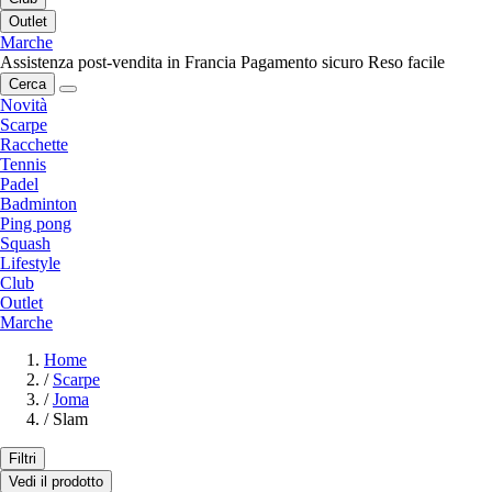
Outlet
Marche
Assistenza post-vendita in Francia
Pagamento sicuro
Reso facile
Cerca
Novità
Scarpe
Racchette
Tennis
Padel
Badminton
Ping pong
Squash
Lifestyle
Club
Outlet
Marche
Home
/
Scarpe
/
Joma
/
Slam
Filtri
Vedi il prodotto