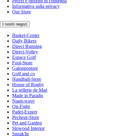
Prezzi e opzioni di consegna
Informativa sulla privacy
Our Store
I nostri negozi
Basket-Center
Daily Bikers
Direct Running
Direct-Volley
Espace Golf
Foot-Store
Galoppostore
Golf and co
Handball-Store
House of Rugby
La sellerie de Maé
Made in Paradis
Nauti-wave
On-Fight
Padel-Expert
Pecheur-Store
Pet and Garden
Slowood Interior
Sneak'In