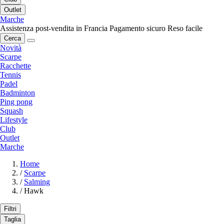
Outlet
Marche
Assistenza post-vendita in Francia
Pagamento sicuro
Reso facile
Cerca
Novità
Scarpe
Racchette
Tennis
Padel
Badminton
Ping pong
Squash
Lifestyle
Club
Outlet
Marche
Home
/
Scarpe
/
Salming
/
Hawk
Filtri
Taglia