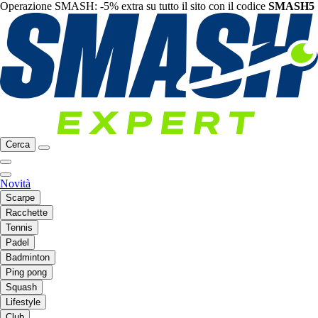
Operazione SMASH: -5% extra su tutto il sito con il codice
SMASH5
Cerca
Novità
Scarpe
Racchette
Tennis
Padel
Badminton
Ping pong
Squash
Lifestyle
Club