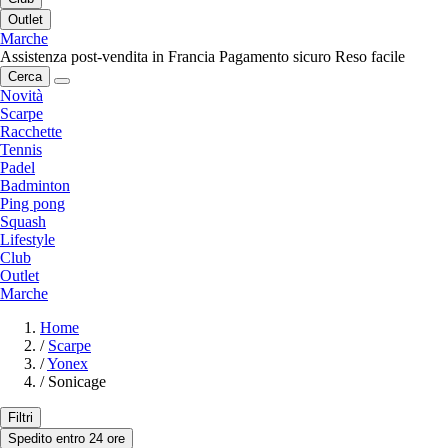
Outlet
Marche
Assistenza post-vendita in Francia
Pagamento sicuro
Reso facile
Cerca
Novità
Scarpe
Racchette
Tennis
Padel
Badminton
Ping pong
Squash
Lifestyle
Club
Outlet
Marche
Home
/
Scarpe
/
Yonex
/
Sonicage
Filtri
Spedito entro 24 ore