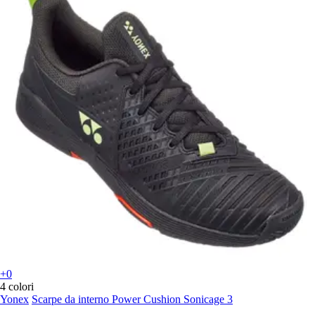
+0
4 colori
Yonex
Scarpe da interno Power Cushion Sonicage 3