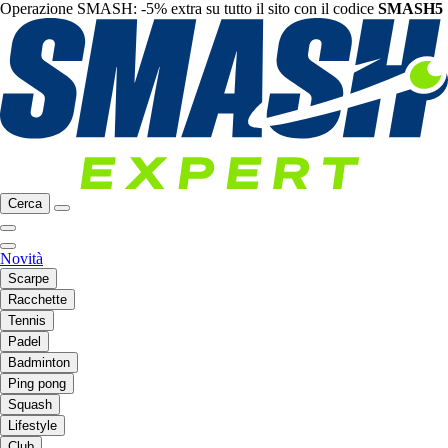
Operazione SMASH: -5% extra su tutto il sito con il codice
SMASH5
Cerca
Novità
Scarpe
Racchette
Tennis
Padel
Badminton
Ping pong
Squash
Lifestyle
Club