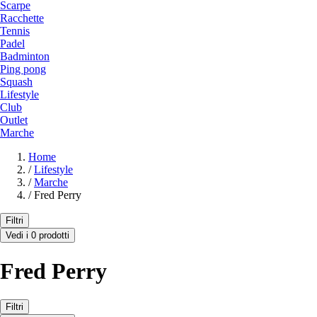
Scarpe
Racchette
Tennis
Padel
Badminton
Ping pong
Squash
Lifestyle
Club
Outlet
Marche
Home
/
Lifestyle
/
Marche
/
Fred Perry
Filtri
Vedi i 0 prodotti
Fred Perry
Filtri