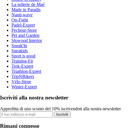
La sellerie de Maé
Made in Paradis
Nauti-wave
On-Fight
Padel-Expert
Pecheur-Store
Pet and Garden
Slowood Interior
Sneak'In
Sneakids
Sport is good
Training-Fit
Trek-Expert
Triathlon-Expert
TripNBikers
Vélo-Store
Winter-Expert
Iscriviti alla nostra newsletter
Approfitta di uno sconto del 10% iscrivendoti alla nostra newsletter
Iscriviti
Rimani connesso