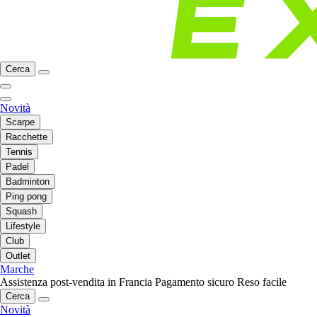
Cerca
Novità
Scarpe
Racchette
Tennis
Padel
Badminton
Ping pong
Squash
Lifestyle
Club
Outlet
Marche
Assistenza post-vendita in Francia
Pagamento sicuro
Reso facile
Cerca
Novità