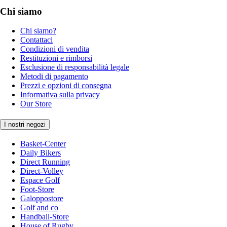
Chi siamo
Chi siamo?
Contattaci
Condizioni di vendita
Restituzioni e rimborsi
Esclusione di responsabilità legale
Metodi di pagamento
Prezzi e opzioni di consegna
Informativa sulla privacy
Our Store
I nostri negozi
Basket-Center
Daily Bikers
Direct Running
Direct-Volley
Espace Golf
Foot-Store
Galoppostore
Golf and co
Handball-Store
House of Rugby