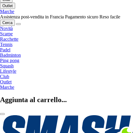
Outlet
Marche
Assistenza post-vendita in Francia
Pagamento sicuro
Reso facile
Cerca
Novità
Scarpe
Racchette
Tennis
Padel
Badminton
Ping pong
Squash
Lifestyle
Club
Outlet
Marche
Aggiunta al carrello...