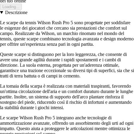
del tuo ordine
Loading...
Descrizione
Le scarpe da tennis Wilson Rush Pro 5 sono progettate per soddisfare
le esigenze dei giocatori che cercano sia prestazioni che comfort sul
campo. Realizzate da Wilson, un marchio rinomato nel mondo del
tennis, queste scarpe combinano tecnologia avanzata e design moderno
per offrire un'esperienza senza pari in ogni partita.
Queste scarpe si distinguono per la loro leggerezza, che consente di
avere una grande agilità durante i rapidi spostamenti e i cambi di
direzione. La suola esterna, progettata per un'aderenza ottimale,
garantisce una trazione eccezionale su diversi tipi di superfici, sia che si
tratti di terra battuta o di campi in cemento.
La tomaia della scarpa è realizzata con materiali traspiranti, favorendo
un'ottima circolazione dell'aria e un comfort duraturo durante le lunghe
partite. Inoltre, un sistema di supporto dell'arco plantare rinforza il
sostegno del piede, riducendo così il rischio di infortuni e aumentando
la stabilità durante i giochi intensi.
Le scarpe Wilson Rush Pro 5 integrano anche tecnologie di
ammortizzazione avanzate, offrendo un assorbimento degli urti ad ogni
impatto. Questo aiuta a proteggere le articolazioni mentre ottimizza le
proprie prestazioni sul campo.