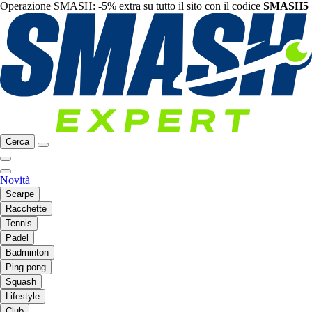
Operazione SMASH: -5% extra su tutto il sito con il codice
SMASH5
Cerca
Novità
Scarpe
Racchette
Tennis
Padel
Badminton
Ping pong
Squash
Lifestyle
Club