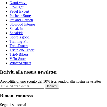
Nauti-wave
On-Fight
Padel-Expert
Pecheur-Store
Pet and Garden
Slowood Interior
Sneak'In
Sneakids
Sport is good
Training-Fit
Trek-Expert
Triathlon-Expert
TripNBikers
Vélo-Store
Winter-Expert
Iscriviti alla nostra newsletter
Approfitta di uno sconto del 10% iscrivendoti alla nostra newsletter
Iscriviti
Rimani connesso
Seguici sui social