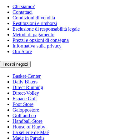
Chi siamo?
Contattaci
Condizioni di vendita
Restituzioni e rimborsi
Esclusione di responsabilità legale
Metodi di pagamento
Prezzi e opzioni di consegna
Informativa sulla privacy
Our Store
I nostri negozi
Basket-Center
Daily Bikers
Direct Running
Direct-Volley
Espace Golf
Foot-Store
Galoppostore
Golf and co
Handball-Store
House of Rugby
La sellerie de Maé
Made in Paradis