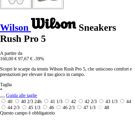
Wilson
Sneakers
Rush Pro 5
A partire da
160,00 €
97,67 €
-39%
Scopri le scarpe da tennis Wilson Rush Pro 5, che uniscono comfort e
prestazioni per elevare il tuo gioco in campo.
Taglia
*
Guida alle taglie
40
40 2/3
24h
41 1/3
42
42 2/3
43 1/3
44
44 2/3
45 1/3
46
46 2/3
47 1/3
48
Questo campo è obbligatorio