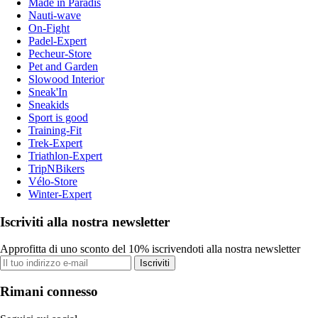
Made in Paradis
Nauti-wave
On-Fight
Padel-Expert
Pecheur-Store
Pet and Garden
Slowood Interior
Sneak'In
Sneakids
Sport is good
Training-Fit
Trek-Expert
Triathlon-Expert
TripNBikers
Vélo-Store
Winter-Expert
Iscriviti alla nostra newsletter
Approfitta di uno sconto del 10% iscrivendoti alla nostra newsletter
Iscriviti
Rimani connesso