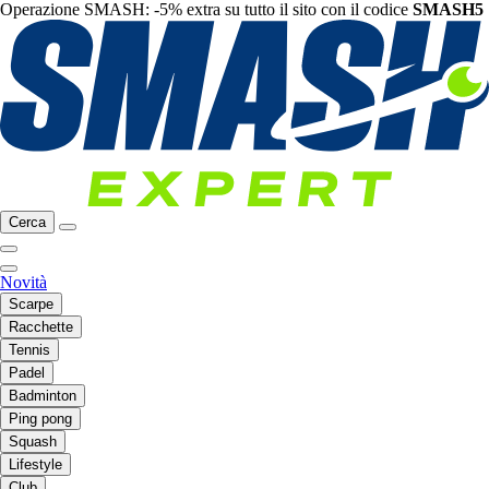
Operazione SMASH: -5% extra su tutto il sito con il codice
SMASH5
Cerca
Novità
Scarpe
Racchette
Tennis
Padel
Badminton
Ping pong
Squash
Lifestyle
Club