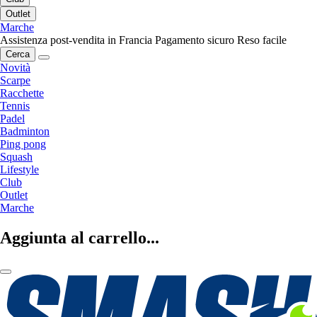
Outlet
Marche
Assistenza post-vendita in Francia
Pagamento sicuro
Reso facile
Cerca
Novità
Scarpe
Racchette
Tennis
Padel
Badminton
Ping pong
Squash
Lifestyle
Club
Outlet
Marche
Aggiunta al carrello...