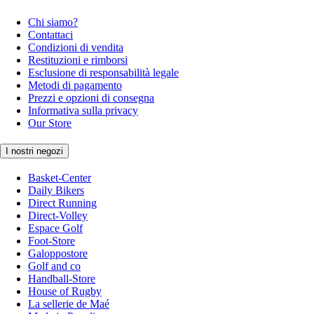
Chi siamo?
Contattaci
Condizioni di vendita
Restituzioni e rimborsi
Esclusione di responsabilità legale
Metodi di pagamento
Prezzi e opzioni di consegna
Informativa sulla privacy
Our Store
I nostri negozi
Basket-Center
Daily Bikers
Direct Running
Direct-Volley
Espace Golf
Foot-Store
Galoppostore
Golf and co
Handball-Store
House of Rugby
La sellerie de Maé