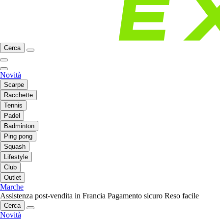
Cerca
Novità
Scarpe
Racchette
Tennis
Padel
Badminton
Ping pong
Squash
Lifestyle
Club
Outlet
Marche
Assistenza post-vendita in Francia
Pagamento sicuro
Reso facile
Cerca
Novità