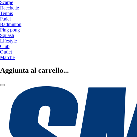
Scarpe
Racchette
Tennis
Padel
Badminton
Ping pong
Squash
Lifestyle
Club
Outlet
Marche
Aggiunta al carrello...