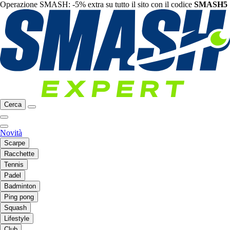
Operazione SMASH: -5% extra su tutto il sito con il codice
SMASH5
Cerca
Novità
Scarpe
Racchette
Tennis
Padel
Badminton
Ping pong
Squash
Lifestyle
Club