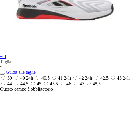
+-1
Taglia
*
Guida alle taglie
39
40
24h
40,5
41
24h
42
24h
42,5
43
24h
44
44,5
45
45,5
46
47
48,5
Questo campo è obbligatorio