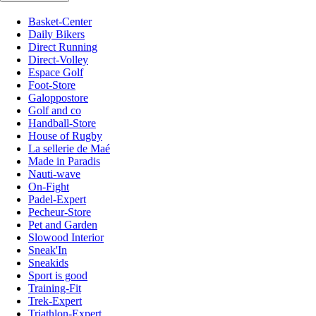
Basket-Center
Daily Bikers
Direct Running
Direct-Volley
Espace Golf
Foot-Store
Galoppostore
Golf and co
Handball-Store
House of Rugby
La sellerie de Maé
Made in Paradis
Nauti-wave
On-Fight
Padel-Expert
Pecheur-Store
Pet and Garden
Slowood Interior
Sneak'In
Sneakids
Sport is good
Training-Fit
Trek-Expert
Triathlon-Expert