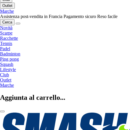
Outlet
Marche
Assistenza post-vendita in Francia
Pagamento sicuro
Reso facile
Cerca
Novità
Scarpe
Racchette
Tennis
Padel
Badminton
Ping pong
Squash
Lifestyle
Club
Outlet
Marche
Aggiunta al carrello...