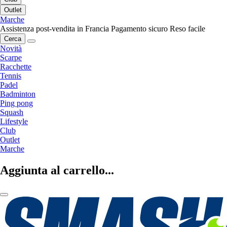
Outlet
Marche
Assistenza post-vendita in Francia
Pagamento sicuro
Reso facile
Cerca
Novità
Scarpe
Racchette
Tennis
Padel
Badminton
Ping pong
Squash
Lifestyle
Club
Outlet
Marche
Aggiunta al carrello...