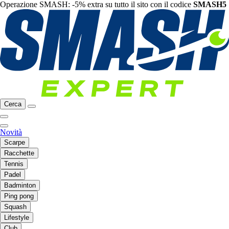
Operazione SMASH: -5% extra su tutto il sito con il codice
SMASH5
Cerca
Novità
Scarpe
Racchette
Tennis
Padel
Badminton
Ping pong
Squash
Lifestyle
Club