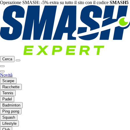
Operazione SMASH: -5% extra su tutto il sito con il codice
SMASH5
Cerca
Novità
Scarpe
Racchette
Tennis
Padel
Badminton
Ping pong
Squash
Lifestyle
Club