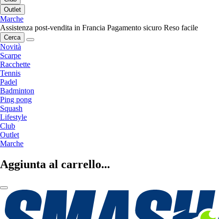
Outlet
Marche
Assistenza post-vendita in Francia
Pagamento sicuro
Reso facile
Cerca
Novità
Scarpe
Racchette
Tennis
Padel
Badminton
Ping pong
Squash
Lifestyle
Club
Outlet
Marche
Aggiunta al carrello...