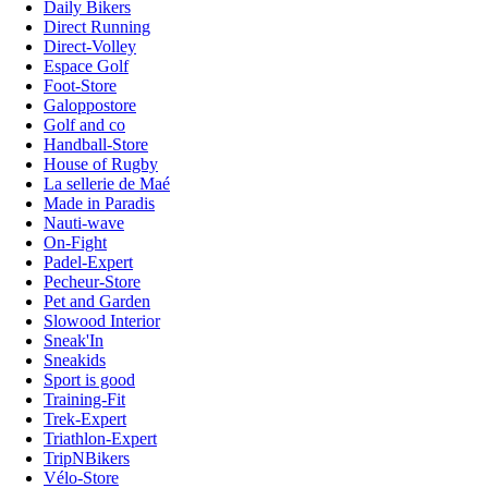
Daily Bikers
Direct Running
Direct-Volley
Espace Golf
Foot-Store
Galoppostore
Golf and co
Handball-Store
House of Rugby
La sellerie de Maé
Made in Paradis
Nauti-wave
On-Fight
Padel-Expert
Pecheur-Store
Pet and Garden
Slowood Interior
Sneak'In
Sneakids
Sport is good
Training-Fit
Trek-Expert
Triathlon-Expert
TripNBikers
Vélo-Store