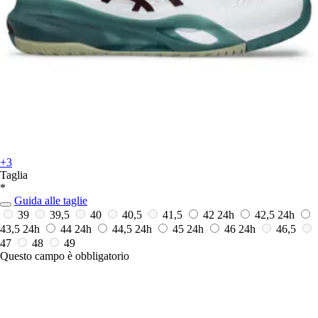
+3
Taglia
*
Guida alle taglie
39
39,5
40
40,5
41,5
42
24h
42,5
24h
43,5
24h
44
24h
44,5
24h
45
24h
46
24h
46,5
47
48
49
Questo campo è obbligatorio