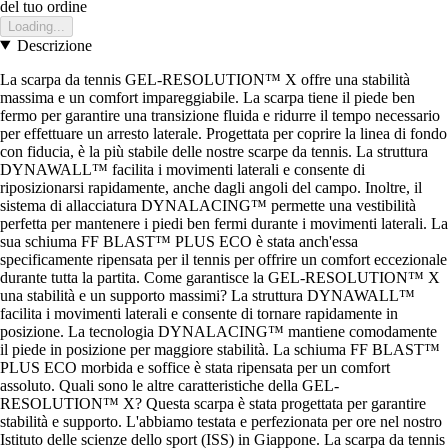
del tuo ordine
Loading...
Descrizione
La scarpa da tennis GEL-RESOLUTION™ X offre una stabilità
massima e un comfort impareggiabile. La scarpa tiene il piede ben
fermo per garantire una transizione fluida e ridurre il tempo necessario
per effettuare un arresto laterale. Progettata per coprire la linea di fondo
con fiducia, è la più stabile delle nostre scarpe da tennis. La struttura
DYNAWALL™ facilita i movimenti laterali e consente di
riposizionarsi rapidamente, anche dagli angoli del campo. Inoltre, il
sistema di allacciatura DYNALACING™ permette una vestibilità
perfetta per mantenere i piedi ben fermi durante i movimenti laterali. La
sua schiuma FF BLAST™ PLUS ECO è stata anch'essa
specificamente ripensata per il tennis per offrire un comfort eccezionale
durante tutta la partita. Come garantisce la GEL-RESOLUTION™ X
una stabilità e un supporto massimi? La struttura DYNAWALL™
facilita i movimenti laterali e consente di tornare rapidamente in
posizione. La tecnologia DYNALACING™ mantiene comodamente
il piede in posizione per maggiore stabilità. La schiuma FF BLAST™
PLUS ECO morbida e soffice è stata ripensata per un comfort
assoluto. Quali sono le altre caratteristiche della GEL-
RESOLUTION™ X? Questa scarpa è stata progettata per garantire
stabilità e supporto. L'abbiamo testata e perfezionata per ore nel nostro
Istituto delle scienze dello sport (ISS) in Giappone. La scarpa da tennis