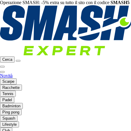
Operazione SMASH: -5% extra su tutto il sito con il codice
SMASH5
Cerca
Novità
Scarpe
Racchette
Tennis
Padel
Badminton
Ping pong
Squash
Lifestyle
Club