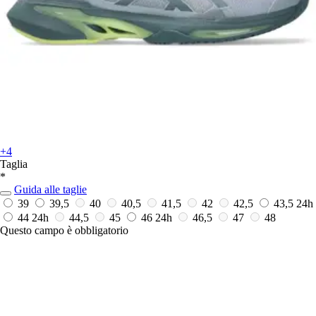
+4
Taglia
*
Guida alle taglie
39
39,5
40
40,5
41,5
42
42,5
43,5
24h
44
24h
44,5
45
46
24h
46,5
47
48
Questo campo è obbligatorio