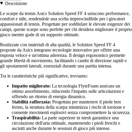
Descrizione
Le scarpe da tennis Asics Solution Speed FF 4 uniscono performance,
comfort e stile, rendendole una scelta imprescindibile per i giocatori
appassionati di tennis. Progettate per soddisfare le elevate esigenze dei
campi, queste scarpe sono perfette per chi desidera migliorare il proprio
gioco mentre gode di un supporto ottimale.
Realizzate con materiali di alta qualità, le Solution Speed FF 4
proposte da Asics integrano tecnologie innovative per offrire una
risposta veloce e un'ottima aderenza. Il design ergonomico permette
grande libertà di movimento, facilitando i cambi di direzione rapidi e
gli spostamenti laterali, essenziali durante una partita intensa.
Tra le caratteristiche più significative, troviamo:
Impatto migliorato:
La tecnologia FlyteFoam assicura un
ottimo assorbimento, riducendo l'impatto sulle articolazioni e
offrendo un ritorno di energia dinamico.
Stabilità rafforzata:
Progettata per mantenere il piede ben
fermo, la struttura della scarpa minimizza i rischi di torsione e
consente movimenti esplosivi senza compromettere la sicurezza.
Traspirabilità:
La parte superiore in mesh garantisce una
circolazione dell'aria ottimale, mantenendo i piedi freschi e
asciutti anche durante le sessioni di gioco più intense.