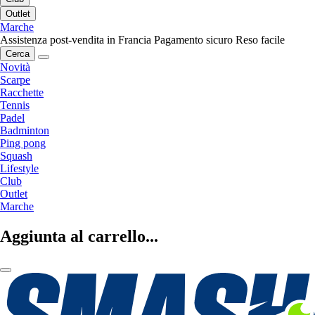
Outlet
Marche
Assistenza post-vendita in Francia
Pagamento sicuro
Reso facile
Cerca
Novità
Scarpe
Racchette
Tennis
Padel
Badminton
Ping pong
Squash
Lifestyle
Club
Outlet
Marche
Aggiunta al carrello...