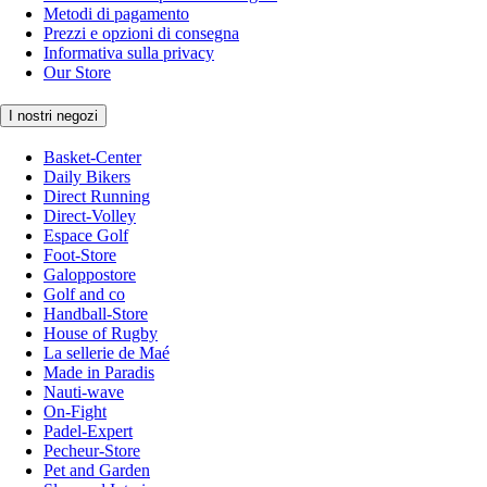
Metodi di pagamento
Prezzi e opzioni di consegna
Informativa sulla privacy
Our Store
I nostri negozi
Basket-Center
Daily Bikers
Direct Running
Direct-Volley
Espace Golf
Foot-Store
Galoppostore
Golf and co
Handball-Store
House of Rugby
La sellerie de Maé
Made in Paradis
Nauti-wave
On-Fight
Padel-Expert
Pecheur-Store
Pet and Garden