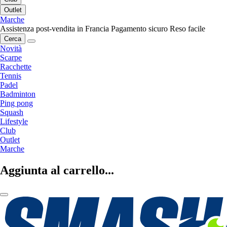
Outlet
Marche
Assistenza post-vendita in Francia
Pagamento sicuro
Reso facile
Cerca
Novità
Scarpe
Racchette
Tennis
Padel
Badminton
Ping pong
Squash
Lifestyle
Club
Outlet
Marche
Aggiunta al carrello...