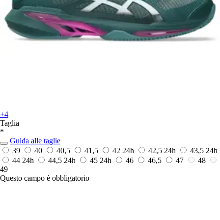
+4
Taglia
*
Guida alle taglie
39
40
40,5
41,5
42
24h
42,5
24h
43,5
24h
44
24h
44,5
24h
45
24h
46
46,5
47
48
49
Questo campo è obbligatorio