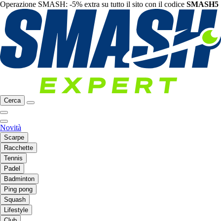
Operazione SMASH: -5% extra su tutto il sito con il codice
SMASH5
Cerca
Novità
Scarpe
Racchette
Tennis
Padel
Badminton
Ping pong
Squash
Lifestyle
Club