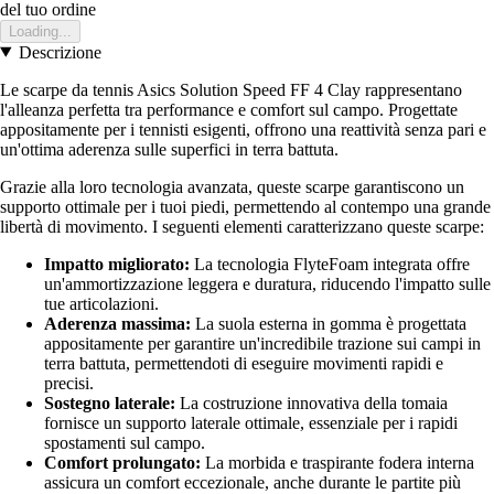
del tuo ordine
Loading...
Descrizione
Le scarpe da tennis Asics Solution Speed FF 4 Clay rappresentano
l'alleanza perfetta tra performance e comfort sul campo. Progettate
appositamente per i tennisti esigenti, offrono una reattività senza pari e
un'ottima aderenza sulle superfici in terra battuta.
Grazie alla loro tecnologia avanzata, queste scarpe garantiscono un
supporto ottimale per i tuoi piedi, permettendo al contempo una grande
libertà di movimento. I seguenti elementi caratterizzano queste scarpe:
Impatto migliorato:
La tecnologia FlyteFoam integrata offre
un'ammortizzazione leggera e duratura, riducendo l'impatto sulle
tue articolazioni.
Aderenza massima:
La suola esterna in gomma è progettata
appositamente per garantire un'incredibile trazione sui campi in
terra battuta, permettendoti di eseguire movimenti rapidi e
precisi.
Sostegno laterale:
La costruzione innovativa della tomaia
fornisce un supporto laterale ottimale, essenziale per i rapidi
spostamenti sul campo.
Comfort prolungato:
La morbida e traspirante fodera interna
assicura un comfort eccezionale, anche durante le partite più