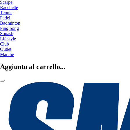
Scarpe
Racchette
Tennis
Padel
Badminton
Ping pong
Squash
Lifestyle
Club
Outlet
Marche
Aggiunta al carrello...