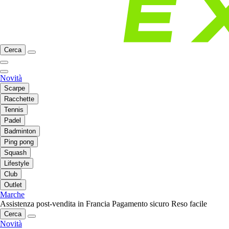
Cerca
Novità
Scarpe
Racchette
Tennis
Padel
Badminton
Ping pong
Squash
Lifestyle
Club
Outlet
Marche
Assistenza post-vendita in Francia
Pagamento sicuro
Reso facile
Cerca
Novità