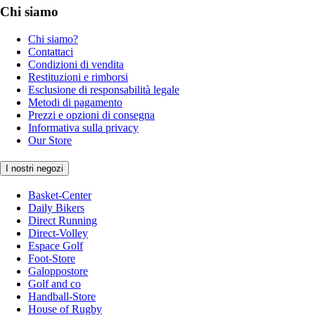
Chi siamo
Chi siamo?
Contattaci
Condizioni di vendita
Restituzioni e rimborsi
Esclusione di responsabilità legale
Metodi di pagamento
Prezzi e opzioni di consegna
Informativa sulla privacy
Our Store
I nostri negozi
Basket-Center
Daily Bikers
Direct Running
Direct-Volley
Espace Golf
Foot-Store
Galoppostore
Golf and co
Handball-Store
House of Rugby