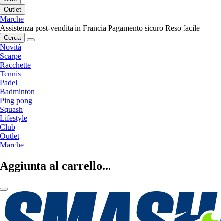
Outlet
Marche
Assistenza post-vendita in Francia
Pagamento sicuro
Reso facile
Cerca
Novità
Scarpe
Racchette
Tennis
Padel
Badminton
Ping pong
Squash
Lifestyle
Club
Outlet
Marche
Aggiunta al carrello...