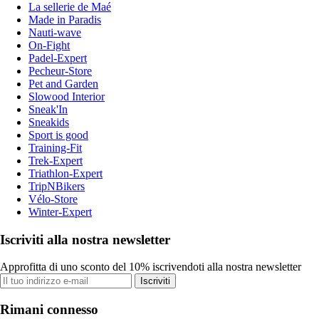
La sellerie de Maé
Made in Paradis
Nauti-wave
On-Fight
Padel-Expert
Pecheur-Store
Pet and Garden
Slowood Interior
Sneak'In
Sneakids
Sport is good
Training-Fit
Trek-Expert
Triathlon-Expert
TripNBikers
Vélo-Store
Winter-Expert
Iscriviti alla nostra newsletter
Approfitta di uno sconto del 10% iscrivendoti alla nostra newsletter
Iscriviti
Rimani connesso