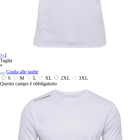
+-1
Taglia
*
Guida alle taglie
S
M
L
XL
2XL
3XL
Questo campo è obbligatorio