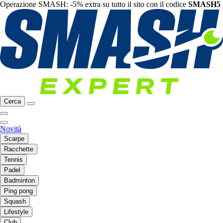
Operazione SMASH: -5% extra su tutto il sito con il codice
SMASH5
Cerca
Novità
Scarpe
Racchette
Tennis
Padel
Badminton
Ping pong
Squash
Lifestyle
Club