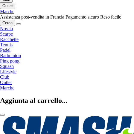
Outlet
Marche
Assistenza post-vendita in Francia
Pagamento sicuro
Reso facile
Cerca
Novità
Scarpe
Racchette
Tennis
Padel
Badminton
Ping pong
Squash
Lifestyle
Club
Outlet
Marche
Aggiunta al carrello...