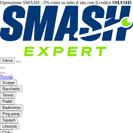
Operazione SMASH: -5% extra su tutto il sito con il codice
SMASH5
Cerca
Novità
Scarpe
Racchette
Tennis
Padel
Badminton
Ping pong
Squash
Lifestyle
Club