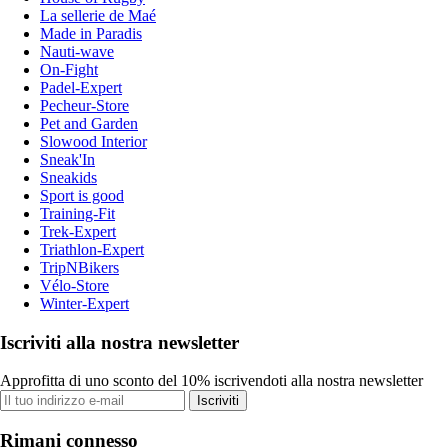
La sellerie de Maé
Made in Paradis
Nauti-wave
On-Fight
Padel-Expert
Pecheur-Store
Pet and Garden
Slowood Interior
Sneak'In
Sneakids
Sport is good
Training-Fit
Trek-Expert
Triathlon-Expert
TripNBikers
Vélo-Store
Winter-Expert
Iscriviti alla nostra newsletter
Approfitta di uno sconto del 10% iscrivendoti alla nostra newsletter
Iscriviti
Rimani connesso