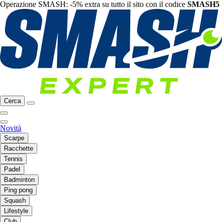
Operazione SMASH: -5% extra su tutto il sito con il codice
SMASH5
Cerca
Novità
Scarpe
Racchette
Tennis
Padel
Badminton
Ping pong
Squash
Lifestyle
Club