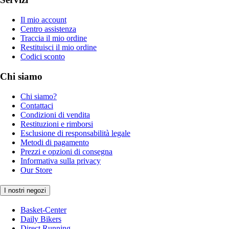
Il mio account
Centro assistenza
Traccia il mio ordine
Restituisci il mio ordine
Codici sconto
Chi siamo
Chi siamo?
Contattaci
Condizioni di vendita
Restituzioni e rimborsi
Esclusione di responsabilità legale
Metodi di pagamento
Prezzi e opzioni di consegna
Informativa sulla privacy
Our Store
I nostri negozi
Basket-Center
Daily Bikers
Direct Running