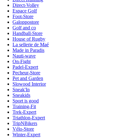
Direct-Volley
Espace Golf
Foot-Store
Galoppostore
Golf and co
Handball-Store
House of Rugby
La sellerie de Maé
Made in Paradis
Nauti-wave
On-Fight
Padel-Expert
Pecheur-Store
Pet and Garden
Slowood Interior
Sneak'In
Sneakids
Sport is good
Training-Fit
Trek-Expert
Triathlon-Expert
TripNBikers
Vélo-Store
Winter-Expert