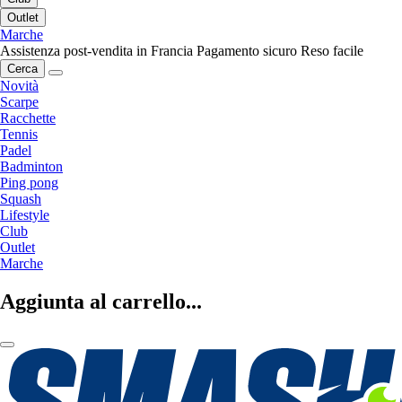
Outlet
Marche
Assistenza post-vendita in Francia
Pagamento sicuro
Reso facile
Cerca
Novità
Scarpe
Racchette
Tennis
Padel
Badminton
Ping pong
Squash
Lifestyle
Club
Outlet
Marche
Aggiunta al carrello...