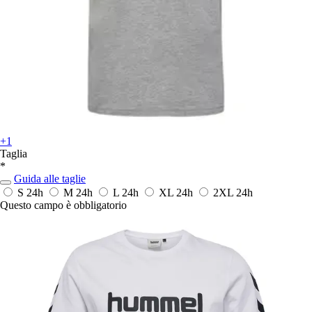
+1
Taglia
*
Guida alle taglie
S
24h
M
24h
L
24h
XL
24h
2XL
24h
Questo campo è obbligatorio