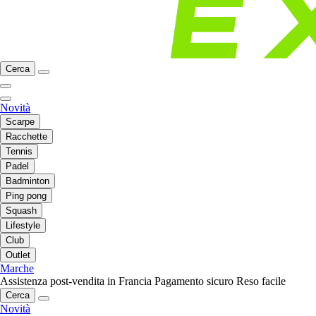
Cerca
Novità
Scarpe
Racchette
Tennis
Padel
Badminton
Ping pong
Squash
Lifestyle
Club
Outlet
Marche
Assistenza post-vendita in Francia
Pagamento sicuro
Reso facile
Cerca
Novità