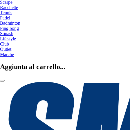
Scarpe
Racchette
Tennis
Padel
Badminton
Ping pong
Squash
Lifestyle
Club
Outlet
Marche
Aggiunta al carrello...