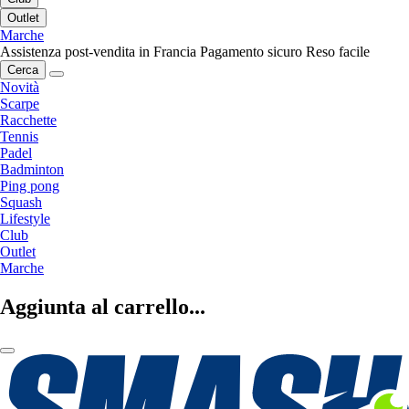
Outlet
Marche
Assistenza post-vendita in Francia
Pagamento sicuro
Reso facile
Cerca
Novità
Scarpe
Racchette
Tennis
Padel
Badminton
Ping pong
Squash
Lifestyle
Club
Outlet
Marche
Aggiunta al carrello...