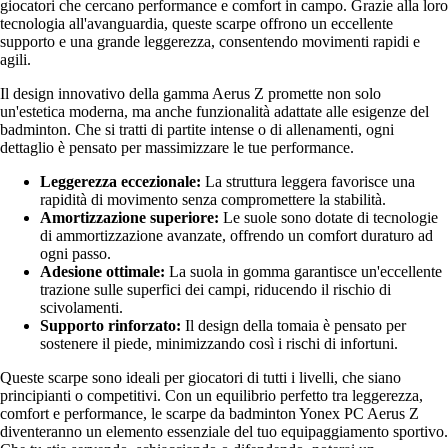
giocatori che cercano performance e comfort in campo. Grazie alla loro
tecnologia all'avanguardia, queste scarpe offrono un eccellente
supporto e una grande leggerezza, consentendo movimenti rapidi e
agili.
Il design innovativo della gamma Aerus Z promette non solo
un'estetica moderna, ma anche funzionalità adattate alle esigenze del
badminton. Che si tratti di partite intense o di allenamenti, ogni
dettaglio è pensato per massimizzare le tue performance.
Leggerezza eccezionale:
La struttura leggera favorisce una
rapidità di movimento senza compromettere la stabilità.
Amortizzazione superiore:
Le suole sono dotate di tecnologie
di ammortizzazione avanzate, offrendo un comfort duraturo ad
ogni passo.
Adesione ottimale:
La suola in gomma garantisce un'eccellente
trazione sulle superfici dei campi, riducendo il rischio di
scivolamenti.
Supporto rinforzato:
Il design della tomaia è pensato per
sostenere il piede, minimizzando così i rischi di infortuni.
Queste scarpe sono ideali per giocatori di tutti i livelli, che siano
principianti o competitivi. Con un equilibrio perfetto tra leggerezza,
comfort e performance, le scarpe da badminton Yonex PC Aerus Z
diventeranno un elemento essenziale del tuo equipaggiamento sportivo.