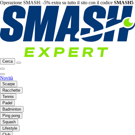
Operazione SMASH: -5% extra su tutto il sito con il codice
SMASH5
Cerca
Novità
Scarpe
Racchette
Tennis
Padel
Badminton
Ping pong
Squash
Lifestyle
Club