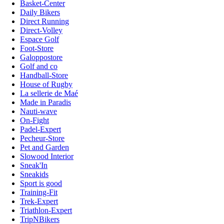
Basket-Center
Daily Bikers
Direct Running
Direct-Volley
Espace Golf
Foot-Store
Galoppostore
Golf and co
Handball-Store
House of Rugby
La sellerie de Maé
Made in Paradis
Nauti-wave
On-Fight
Padel-Expert
Pecheur-Store
Pet and Garden
Slowood Interior
Sneak'In
Sneakids
Sport is good
Training-Fit
Trek-Expert
Triathlon-Expert
TripNBikers