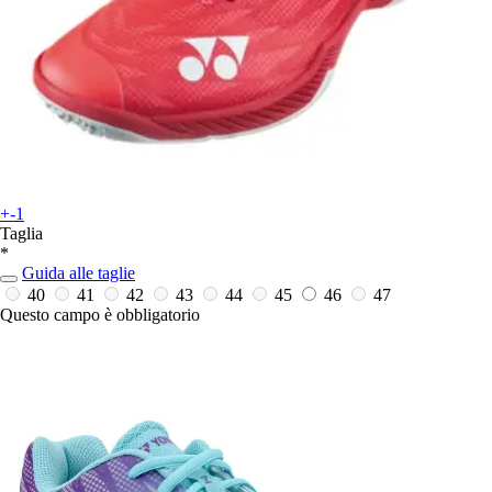
+-1
Taglia
*
Guida alle taglie
40
41
42
43
44
45
46
47
Questo campo è obbligatorio