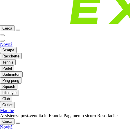
Cerca
Novità
Scarpe
Racchette
Tennis
Padel
Badminton
Ping pong
Squash
Lifestyle
Club
Outlet
Marche
Assistenza post-vendita in Francia
Pagamento sicuro
Reso facile
Cerca
Novità