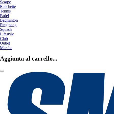
Scarpe
Racchette
Tennis
Padel
Badminton
Ping pong
Squash
Lifestyle
Club
Outlet
Marche
Aggiunta al carrello...